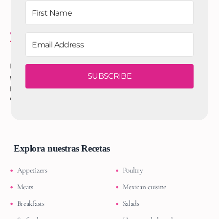
Encuentra las mejores recetas fáciles, consejos de cocina y
SUBSCRIBE
guías gastronómicas en SABORES DE MI COCINA. Tu recurso
principal para transformar ingredientes cotidianos en
experiencias inolvidables.
Explora nuestras Recetas
Appetizers
Poultry
Meats
Mexican cuisine
Breakfasts
Salads