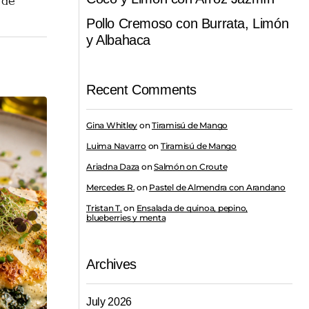
 de
Pollo Cremoso con Burrata, Limón
y Albahaca
Recent Comments
Gina Whitley
on
Tiramisú de Mango
Luima Navarro
on
Tiramisú de Mango
Ariadna Daza
on
Salmón on Croute
Mercedes R.
on
Pastel de Almendra con Arandano
Tristan T.
on
Ensalada de quinoa, pepino,
blueberries y menta
Archives
July 2026