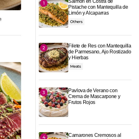
Salmón en Costra de
Pistache con Mantequilla de
Limón y Alcaparras
e
Others
Filete de Res con Mantequilla
de Parmesano, Ajo Rostizado
y Hierbas
Meats
Pavlova de Verano con
Crema de Mascarpone y
Frutos Rojos
Camarones Cremosos al