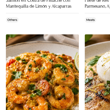
Salmón en Costra de Pistache con
Filete de Res
Mantequilla de Limón y Alcaparras
Parmesano, Aj
Others
Meats