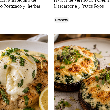
 con Mantequilla de
Pavlova de Verano con Crema
o Rostizado y Hierbas
Mascarpone y Frutos Rojos
Desserts