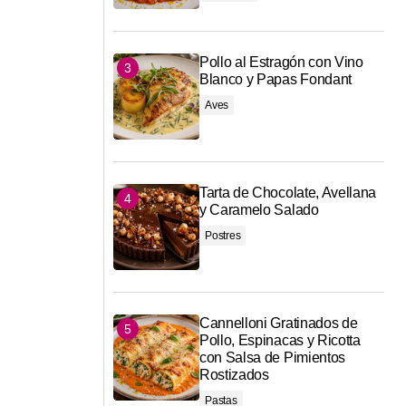
Pollo al Estragón con Vino
Blanco y Papas Fondant
Aves
Tarta de Chocolate, Avellana
y Caramelo Salado
Postres
Cannelloni Gratinados de
Pollo, Espinacas y Ricotta
con Salsa de Pimientos
Rostizados
Pastas