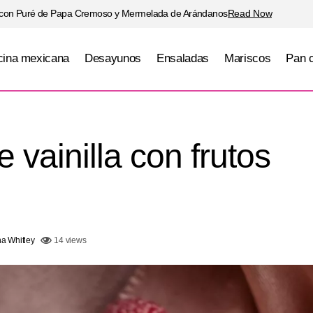
 con Puré de Papa Cremoso y Mermelada de Arándanos
Read Now
ina mexicana
Desayunos
Ensaladas
Mariscos
Pan 
Panna cotta de vainilla con frutos ro
latos navideños
Postres
 vainilla con frutos
na Whitley
14 views