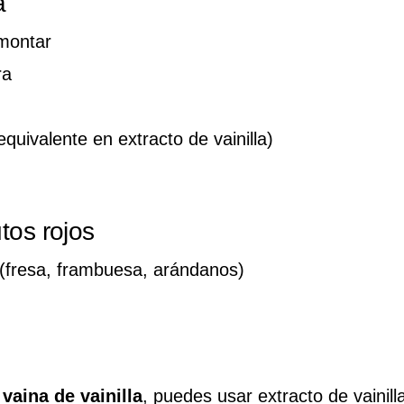
a
montar
ra
 equivalente en extracto de vainilla)
utos rojos
(fresa, frambuesa, arándanos)
n
vaina de vainilla
, puedes usar extracto de vainill