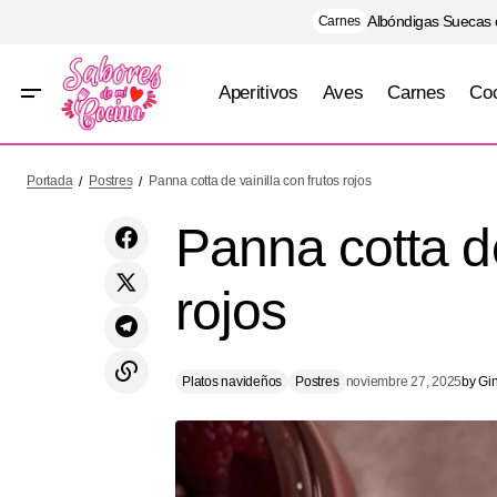
Albóndigas Suecas
Carnes
Aperitivos
Aves
Carnes
Coc
Lomo de res en salsa de vino tinto y
P
Portada
Postres
Panna cotta de vainilla con frutos rojos
romero
Panna cotta de
rojos
Platos navideños
Postres
noviembre 27, 2025
by
Gi