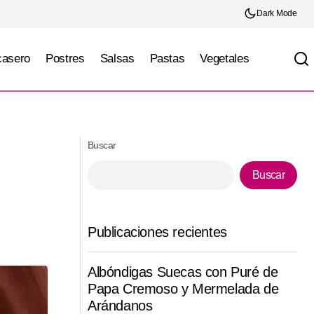
Dark Mode
casero
Postres
Salsas
Pastas
Vegetales
jos
Tiramisú en vasitos
Buscar
Buscar
Publicaciones recientes
Albóndigas Suecas con Puré de
Papa Cremoso y Mermelada de
Arándanos