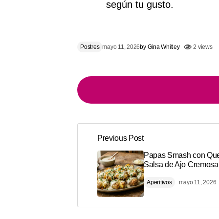
según tu gusto.
Postres
mayo 11, 2026
by
Gina Whitley
2 views
Previous Post
Tu dirección de correo electrónico n
Alternative:
Papas Smash con Que
Salsa de Ajo Cremosa
Comment
*
Aperitivos
mayo 11, 2026