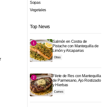
Sopas
Vegetales
Top News
Salmón en Costra de
Pistache con Mantequilla de
Limón y Alcaparras
Otras
r
Filete de Res con Mantequilla
de Parmesano, Ajo Rostizado
y Hierbas
Carnes