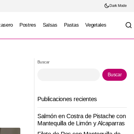
Dark Mode
casero
Postres
Salsas
Pastas
Vegetales
Pollo en Salsa Cremosa de Espinaca y
 Horno
Queso
Buscar
Buscar
Publicaciones recientes
Salmón en Costra de Pistache con
Mantequilla de Limón y Alcaparras