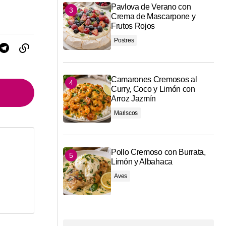
Pavlova de Verano con
Crema de Mascarpone y
Frutos Rojos
Postres
Camarones Cremosos al
Curry, Coco y Limón con
Arroz Jazmín
Mariscos
Pollo Cremoso con Burrata,
*
Limón y Albahaca
Aves