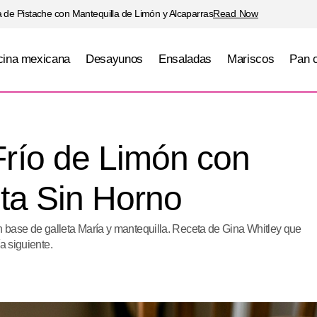
 de Pistache con Mantequilla de Limón y Alcaparras
Read Now
ina mexicana
Desayunos
Ensaladas
Mariscos
Pan 
Cheesecake Frío de Limón con Base de Galleta Sin
río de Limón con
ta Sin Horno
base de galleta María y mantequilla. Receta de Gina Whitley que
a siguiente.