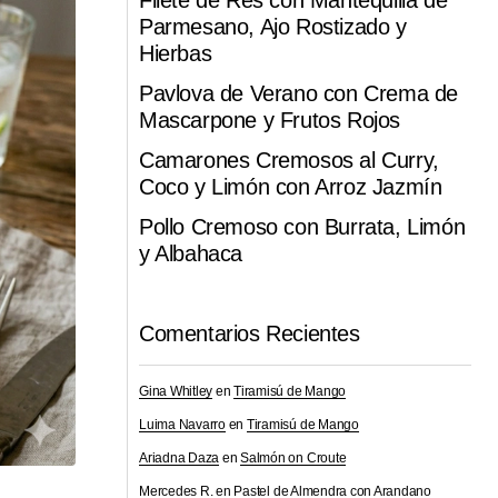
Filete de Res con Mantequilla de
Parmesano, Ajo Rostizado y
Hierbas
Pavlova de Verano con Crema de
Mascarpone y Frutos Rojos
Camarones Cremosos al Curry,
Coco y Limón con Arroz Jazmín
Pollo Cremoso con Burrata, Limón
y Albahaca
Comentarios Recientes
Gina Whitley
en
Tiramisú de Mango
Luima Navarro
en
Tiramisú de Mango
Ariadna Daza
en
Salmón on Croute
Mercedes R.
en
Pastel de Almendra con Arandano