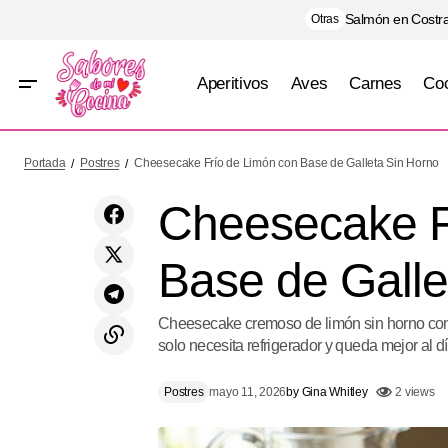
Salmón en Costra
Otras
Aperitivos
Aves
Carnes
Coc
Papas Smash con Queso y Salsa de Ajo
Postres
Portada
Postres
Cheesecake Frío de Limón con Base de Galleta Sin Horno
Cremosa
Cheesecake F
Base de Galle
Cheesecake cremoso de limón sin horno con 
solo necesita refrigerador y queda mejor al dí
Postres
mayo 11, 2026
by
Gina Whitley
2 views