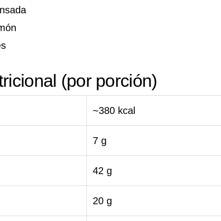
ensada
imón
es
ricional (por porción)
~380 kcal
7 g
42 g
20 g