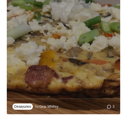
Desayunos
by
Gina Whitley
3