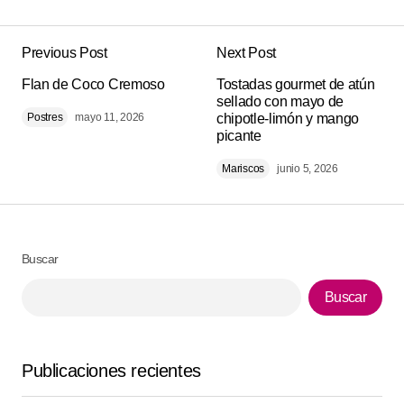
Previous Post
Next Post
Tu dirección de correo electrónico no será
Alternative:
Flan de Coco Cremoso
publicada.
Los campos obligatorios están
Tostadas gourmet de atún
sellado con mayo de
marcados con
*
Postres
mayo 11, 2026
chipotle-limón y mango
picante
Comment
*
Mariscos
junio 5, 2026
Buscar
Your Name
*
Buscar
Your E-mail
*
Publicaciones recientes
Guarda mi nombre, correo electrónico y web en este
navegador para la próxima vez que comente.