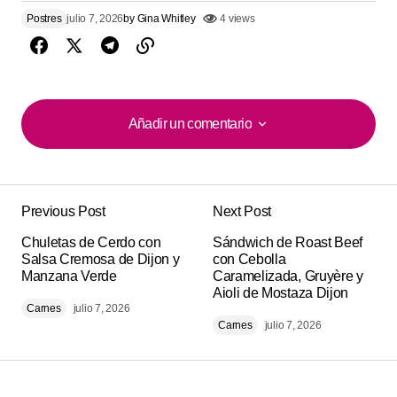
Postres
julio 7, 2026
by
Gina Whitley
4 views
Añadir un comentario
Añadir un comentario
Previous Post
Next Post
Tu dirección de correo electrónico no será
Alternative:
Chuletas de Cerdo con
publicada.
Los campos obligatorios están
Sándwich de Roast Beef
Salsa Cremosa de Dijon y
con Cebolla
marcados con
*
Manzana Verde
Caramelizada, Gruyère y
Aioli de Mostaza Dijon
Carnes
julio 7, 2026
Comment
*
Carnes
julio 7, 2026