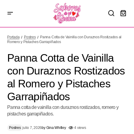
Panna Cotta de Vainilla con Duraznos Rostizados al
Romero y Pistaches Garrapiñados
Portada
Postres
Panna Cotta de Vainilla con Duraznos Rostizados al
Romero y Pistaches Garrapiñados
Panna Cotta de Vainilla
con Duraznos Rostizados
al Romero y Pistaches
Garrapiñados
Panna cotta de vainilla con duraznos rostizados, romero y
pistaches garrapiñados.
Postres
julio 7, 2026
by
Gina Whitley
4 views