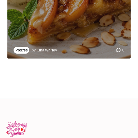
Postres
by
Gina Whitley
0