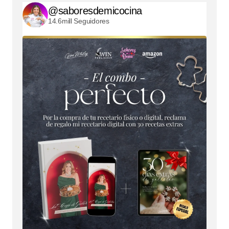
@saboresdemicocina
14.6mill Seguidores