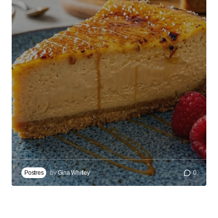
Postres
by
Gina Whitley
0