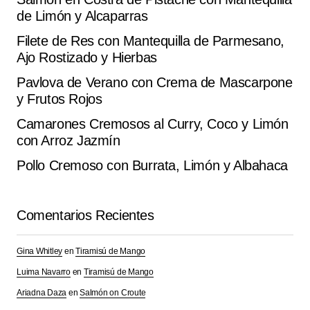
de Limón y Alcaparras
Tu dirección de correo electrónico no será
Alternative:
publicada.
Los campos obligatorios están
Filete de Res con Mantequilla de Parmesano,
marcados con
*
Ajo Rostizado y Hierbas
Pavlova de Verano con Crema de Mascarpone
Comment
*
y Frutos Rojos
Camarones Cremosos al Curry, Coco y Limón
con Arroz Jazmín
Pollo Cremoso con Burrata, Limón y Albahaca
Your Name
*
Comentarios Recientes
Your E-mail
*
Gina Whitley
en
Tiramisú de Mango
Guarda mi nombre, correo electrónico y web en este
navegador para la próxima vez que comente.
Luima Navarro
en
Tiramisú de Mango
Ariadna Daza
en
Salmón on Croute
Submit Comment