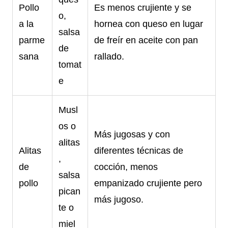
Pollo
Es menos crujiente y se
o,
a la
hornea con queso en lugar
salsa
parme
de freír en aceite con pan
de
sana
rallado.
tomat
e
Musl
os o
Más jugosas y con
alitas
Alitas
diferentes técnicas de
,
de
cocción, menos
salsa
pollo
empanizado crujiente pero
pican
más jugoso.
te o
miel