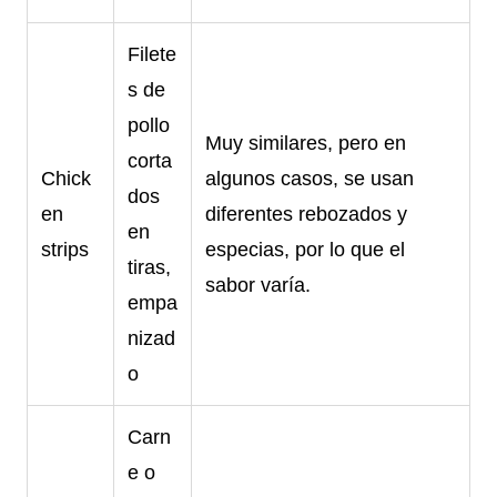
Filete
s de
pollo
Muy similares, pero en
corta
Chick
algunos casos, se usan
dos
en
diferentes rebozados y
en
strips
especias, por lo que el
tiras,
sabor varía.
empa
nizad
o
Carn
e o