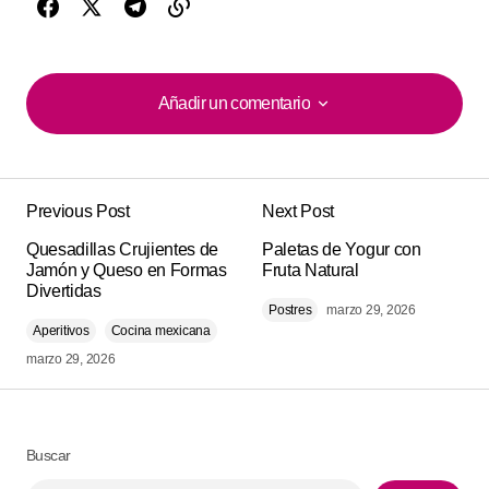
Añadir un comentario
Añadir un comentario
Previous Post
Next Post
Tu dirección de correo electrónico no será
Alternative:
Quesadillas Crujientes de
publicada.
Los campos obligatorios están
Paletas de Yogur con
Jamón y Queso en Formas
Fruta Natural
marcados con
*
Divertidas
Postres
marzo 29, 2026
Aperitivos
Cocina mexicana
Comment
*
marzo 29, 2026
Buscar
Your Name
*