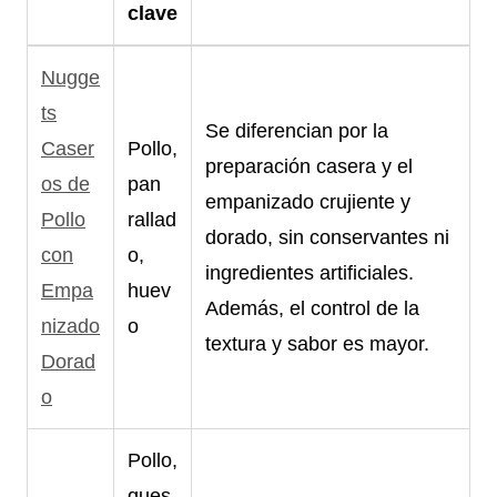
clave
Nugge
ts
Se diferencian por la
Caser
Pollo,
preparación casera y el
os de
pan
empanizado crujiente y
Pollo
rallad
dorado, sin conservantes ni
con
o,
ingredientes artificiales.
Empa
huev
Además, el control de la
nizado
o
textura y sabor es mayor.
Dorad
o
Pollo,
ques