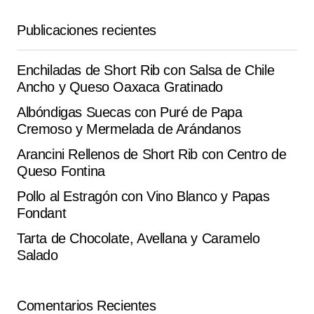
Textura y sabor impecables esta de ‘Pozole Verde de
Publicaciones recientes
Guerrero’ ❤️. la llevé a una reunión y voló de la mesa.
Rebecca G.
Enchiladas de Short Rib con Salsa de Chile
octubre 11, 2025 at 6:01 pm
Ancho y Queso Oaxaca Gratinado
Responder
Albóndigas Suecas con Puré de Papa
Cremoso y Mermelada de Arándanos
Arancini Rellenos de Short Rib con Centro de
Queso Fontina
Tu dirección de correo electrónico no será
Alternative:
publicada.
Los campos obligatorios están
Pollo al Estragón con Vino Blanco y Papas
marcados con
*
Fondant
Tarta de Chocolate, Avellana y Caramelo
Comment
*
Salado
Comentarios Recientes