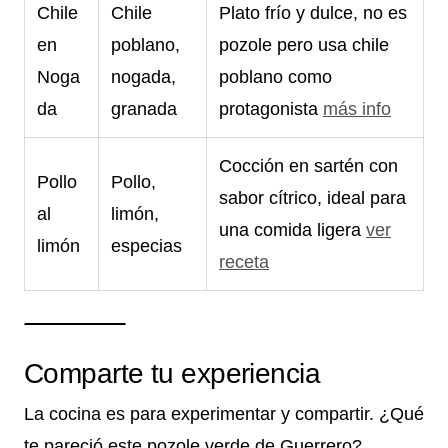
Chile
Chile
Plato frío y dulce, no es
en
poblano,
pozole pero usa chile
Noga
nogada,
poblano como
da
granada
protagonista
más info
Cocción en sartén con
Pollo
Pollo,
sabor cítrico, ideal para
al
limón,
una comida ligera
ver
limón
especias
receta
Comparte tu experiencia
La cocina es para experimentar y compartir. ¿Qué
te pareció este pozole verde de Guerrero?