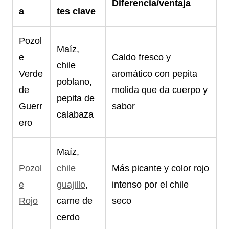
Diferencia/ventaja
a
tes clave
Pozol
Maíz,
e
Caldo fresco y
chile
Verde
aromático con pepita
poblano,
de
molida que da cuerpo y
pepita de
Guerr
sabor
calabaza
ero
Maíz,
Pozol
chile
Más picante y color rojo
e
guajillo
,
intenso por el chile
Rojo
carne de
seco
cerdo