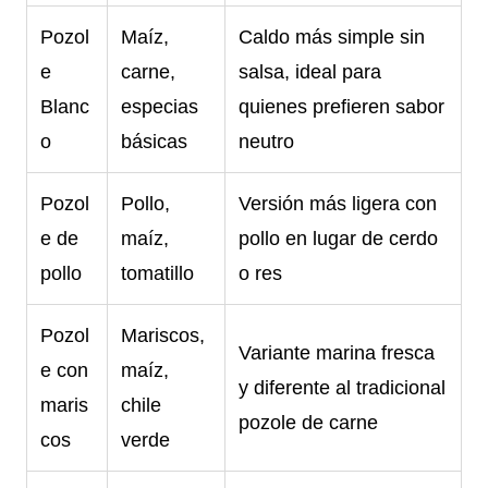
Pozol
Maíz,
Caldo más simple sin
e
carne,
salsa, ideal para
Blanc
especias
quienes prefieren sabor
o
básicas
neutro
Pozol
Pollo,
Versión más ligera con
e de
maíz,
pollo en lugar de cerdo
pollo
tomatillo
o res
Pozol
Mariscos,
Variante marina fresca
e con
maíz,
y diferente al tradicional
maris
chile
pozole de carne
cos
verde