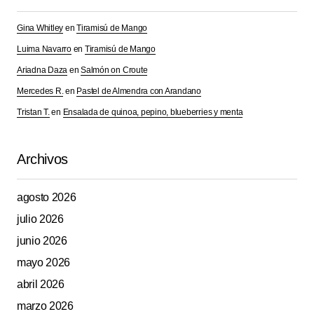
Your Name
*
Gina Whitley
en
Tiramisú de Mango
Luima Navarro
en
Tiramisú de Mango
Your E-mail
*
Ariadna Daza
en
Salmón on Croute
Mercedes R.
en
Pastel de Almendra con Arandano
Guarda mi nombre, correo electrónico y web en este
navegador para la próxima vez que comente.
Tristan T.
en
Ensalada de quinoa, pepino, blueberries y menta
Submit Comment
Archivos
agosto 2026
julio 2026
junio 2026
mayo 2026
abril 2026
marzo 2026