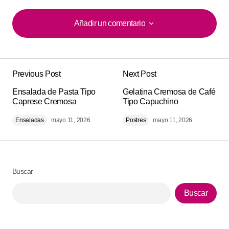
Añadir un comentario
Añadir un comentario
Previous Post
Next Post
Tu dirección de correo electrónico no será
Alternative:
Ensalada de Pasta Tipo
publicada.
Los campos obligatorios están
Gelatina Cremosa de Café
Caprese Cremosa
Tipo Capuchino
marcados con
*
Ensaladas
mayo 11, 2026
Postres
mayo 11, 2026
Comment
*
Buscar
Buscar
Your Name
*
Your E-mail
*