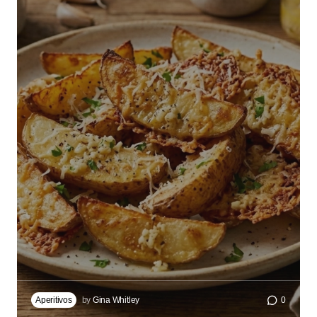
Aperitivos
by
Gina Whitley
0