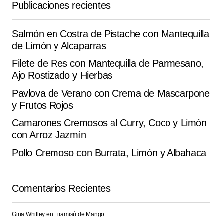
Publicaciones recientes
Guarda mi nombre, correo electrónico y web en este
Salmón en Costra de Pistache con Mantequilla
navegador para la próxima vez que comente.
de Limón y Alcaparras
Filete de Res con Mantequilla de Parmesano,
Submit Comment
Ajo Rostizado y Hierbas
Pavlova de Verano con Crema de Mascarpone
y Frutos Rojos
Camarones Cremosos al Curry, Coco y Limón
con Arroz Jazmín
Pollo Cremoso con Burrata, Limón y Albahaca
Comentarios Recientes
Gina Whitley
en
Tiramisú de Mango