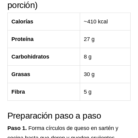
porción)
Calorías
~410 kcal
Proteína
27 g
Carbohidratos
8 g
Grasas
30 g
Fibra
5 g
Preparación paso a paso
Paso 1.
Forma círculos de queso en sartén y