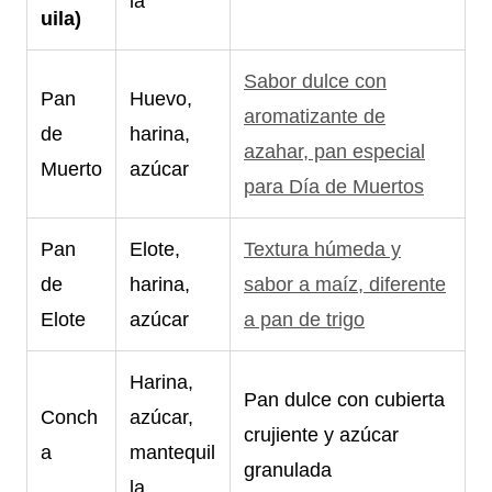
la
uila)
Sabor dulce con
Pan
Huevo,
aromatizante de
de
harina,
azahar, pan especial
Muerto
azúcar
para Día de Muertos
Pan
Elote,
Textura húmeda y
de
harina,
sabor a maíz, diferente
Elote
azúcar
a pan de trigo
Harina,
Pan dulce con cubierta
Conch
azúcar,
crujiente y azúcar
a
mantequil
granulada
la