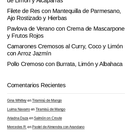
de Limón y Alcaparras
llevé a una reunión y voló de la mesa.
Guy L.
Filete de Res con Mantequilla de Parmesano,
octubre 4, 2025 at 1:34 pm
Ajo Rostizado y Hierbas
Pavlova de Verano con Crema de Mascarpone
Responder
y Frutos Rojos
Camarones Cremosos al Curry, Coco y Limón
con Arroz Jazmín
Tu dirección de correo electrónico no será
Alternative:
Pollo Cremoso con Burrata, Limón y Albahaca
publicada.
Los campos obligatorios están
marcados con
*
Comentarios Recientes
Comment
*
Gina Whitley
en
Tiramisú de Mango
Luima Navarro
en
Tiramisú de Mango
Ariadna Daza
en
Salmón on Croute
Your Name
*
Mercedes R.
en
Pastel de Almendra con Arandano