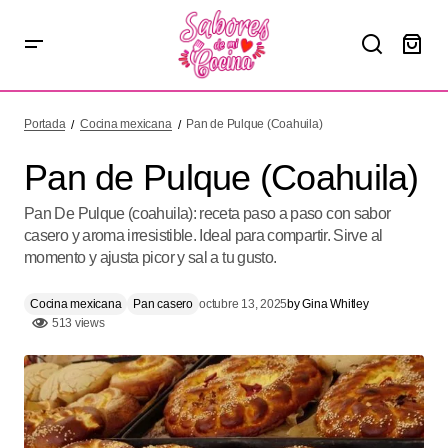
Pan de Pulque (Coahuila)
Portada
Cocina mexicana
Pan de Pulque (Coahuila)
Pan de Pulque (Coahuila)
Pan De Pulque (coahuila): receta paso a paso con sabor
casero y aroma irresistible. Ideal para compartir. Sirve al
momento y ajusta picor y sal a tu gusto.
Cocina mexicana
Pan casero
octubre 13, 2025
by
Gina Whitley
513 views