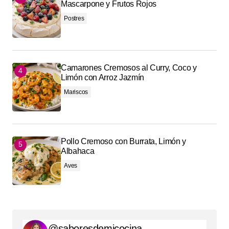
Mascarpone y Frutos Rojos
Postres
Camarones Cremosos al Curry, Coco y
Limón con Arroz Jazmín
Mariscos
Pollo Cremoso con Burrata, Limón y
Albahaca
Aves
@saboresdemicocina