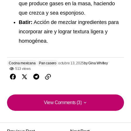
que produce gases en la masa, haciendo
que crezca y sea esponjoso.
Batir:
Acción de mezclar ingredientes para
incorporar aire y lograr textura ligera y
homogénea.
Cocina mexicana
Pan casero
octubre 13, 2025
by
Gina Whitley
513 views
View Comments (3)
View Comments (3)
Qué buena idea esta de ‘Pan de Pulque (Coahuila)’ .