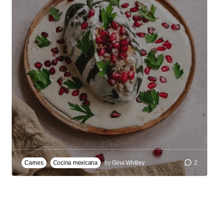
Carnes
Cocina mexicana
by
Gina Whitley
2