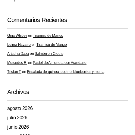
Responder
Comentarios Recientes
Gina Whitley
en
Tiramisú de Mango
Tu dirección de correo electrónico no será
Alternative:
publicada.
Los campos obligatorios están
Luima Navarro
en
Tiramisú de Mango
marcados con
*
Ariadna Daza
en
Salmón on Croute
Mercedes R.
en
Pastel de Almendra con Arandano
Comment
*
Tristan T.
en
Ensalada de quinoa, pepino, blueberries y menta
Archivos
Your Name
*
agosto 2026
julio 2026
Your E-mail
*
junio 2026