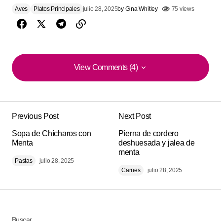
Aves
Platos Principales
julio 28, 2025
by
Gina Whitley
75 views
View Comments (4)
View Comments (4)
Quedó mejor de lo que esperaba. quedó muy
rendidora y perfecta para compartir. sigan
Previous Post
Next Post
compartiendo más así.
Sopa de Chícharos con
Pierna de cordero
Menta
deshuesada y jalea de
Christiane Cohen
menta
agosto 1, 2025 at 4:06 am
Pastas
julio 28, 2025
Carnes
julio 28, 2025
Responder
Me sorprendió el sabor esta de ‘Pollo al Limón y
Romero’. la llevé a una reunión y voló de la mesa.
Buscar