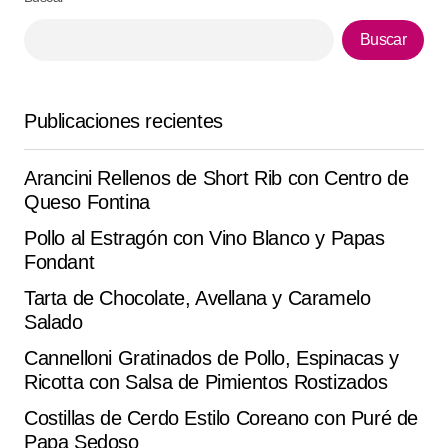
Napoleone P.
Buscar
agosto 22, 2025 at 3:01 pm
Responder
Publicaciones recientes
Sencilla y deliciosa . seguí los pasos y salió a la
Arancini Rellenos de Short Rib con Centro de
primera. qué buena guía.
Queso Fontina
Beatriz M.
Pollo al Estragón con Vino Blanco y Papas
septiembre 1, 2025 at 3:02 pm
Fondant
Responder
Tarta de Chocolate, Avellana y Caramelo
Salado
Muy práctico y sabroso esta de ‘Pollo al Limón y
Cannelloni Gratinados de Pollo, Espinacas y
Romero’. me salió deliciosa, gracias por los tips.
Ricotta con Salsa de Pimientos Rostizados
Karina Hartmann
Costillas de Cerdo Estilo Coreano con Puré de
septiembre 16, 2025 at 11:05 pm
Papa Sedoso