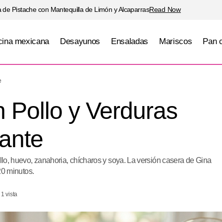
 de Pistache con Mantequilla de Limón y Alcaparras
Read Now
ina mexicana
Desayunos
Ensaladas
Mariscos
Pan 
Arroz Frito con Pollo y Verduras Estilo Resta
Principales
e
n Pollo y Verduras
rante
ollo, huevo, zanahoria, chícharos y soya. La versión casera de Gina
 20 minutos.
1 vista