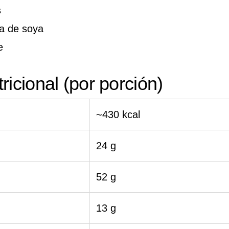
s
a de soya
e
ricional (por porción)
~430 kcal
24 g
52 g
13 g