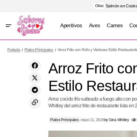
Salmón en Costra
Otras
Aperitivos
Aves
Carnes
Coc
Rollitos de Jamón Rellenos de Ensalada
Platos 
Portada
Platos Principales
Arroz Frito con Pollo y Verduras Estilo Restaurant
Rusa
Arroz Frito co
Estilo Restau
Arroz cocido frío salteado a fuego alto con p
Whitley del arroz frito de restaurante lista en
Platos Principales
mayo 11, 2026
by
Gina Whitley