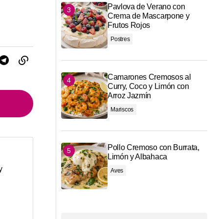
Pavlova de Verano con
Crema de Mascarpone y
Frutos Rojos
Postres
Camarones Cremosos al
Curry, Coco y Limón con
Arroz Jazmín
Mariscos
Pollo Cremoso con Burrata,
Limón y Albahaca
*
y
Aves