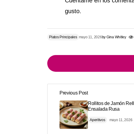
Cuéntame en los comentar
gusto.
Platos Principales
mayo 11, 2026
by
Gina Whitley
Previous Post
Tu dirección de correo electrónico n
Alternative:
Rollitos de Jamón Rel
Ensalada Rusa
Comment
*
Aperitivos
mayo 11, 2026