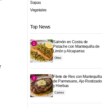
Sopas
Vegetales
Top News
Salmón en Costra de
Pistache con Mantequilla de
Limón y Alcaparras
Otras
r
Filete de Res con Mantequilla
de Parmesano, Ajo Rostizado
y Hierbas
Carnes