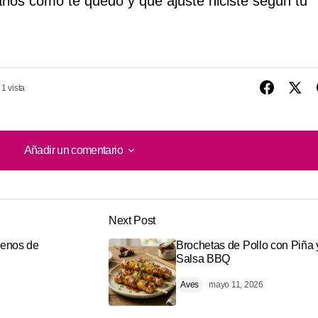
ios cómo te quedó y qué ajuste hiciste según tu
1 vista
Añadir un comentario
Añadir un comentario
Next Post
o será publicada.
Los campos obligatorios están marcados con
lenos de
Brochetas de Pollo con Piña 
Salsa BBQ
Aves
mayo 11, 2026