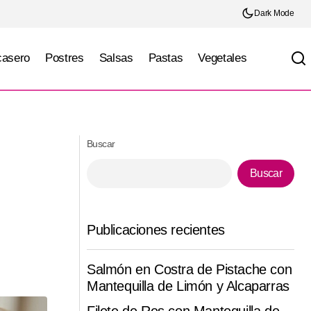
Dark Mode
casero
Postres
Salsas
Pastas
Vegetales
urante
Brochetas de Pollo con Piña y Salsa BBQ
Buscar
Buscar
Publicaciones recientes
Salmón en Costra de Pistache con
Mantequilla de Limón y Alcaparras