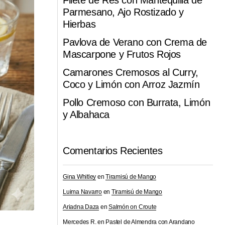
Filete de Res con Mantequilla de
Parmesano, Ajo Rostizado y
Hierbas
Pavlova de Verano con Crema de
Mascarpone y Frutos Rojos
Camarones Cremosos al Curry,
Coco y Limón con Arroz Jazmín
Pollo Cremoso con Burrata, Limón
y Albahaca
Comentarios Recientes
Gina Whitley
en
Tiramisú de Mango
Luima Navarro
en
Tiramisú de Mango
Ariadna Daza
en
Salmón on Croute
Mercedes R.
en
Pastel de Almendra con Arandano