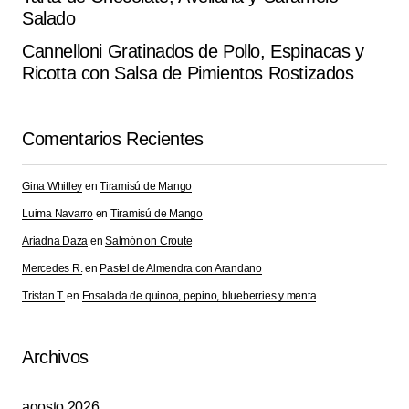
Salado
Cannelloni Gratinados de Pollo, Espinacas y
Tu dirección de correo electrónico no será
Alternative:
Ricotta con Salsa de Pimientos Rostizados
publicada.
Los campos obligatorios están
marcados con
*
Comentarios Recientes
Comment
*
Gina Whitley
en
Tiramisú de Mango
Luima Navarro
en
Tiramisú de Mango
Ariadna Daza
en
Salmón on Croute
Your Name
*
Mercedes R.
en
Pastel de Almendra con Arandano
Tristan T.
en
Ensalada de quinoa, pepino, blueberries y menta
Your E-mail
*
Archivos
Guarda mi nombre, correo electrónico y web en este
navegador para la próxima vez que comente.
agosto 2026