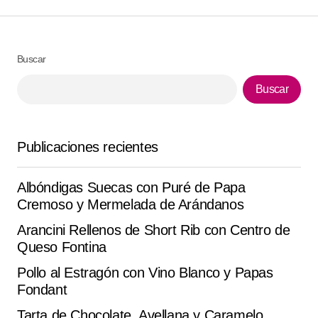
Responder
¡Qué delicia! esta de ‘Canastillas de Huevo’ . la haré
Buscar
de nuevo el fin de semana. con un toque de chile
quedó aún mejor .
Buscar
Luiz Felipe F.
octubre 6, 2025 at 11:06 am
Publicaciones recientes
Responder
Albóndigas Suecas con Puré de Papa
Quedó riquísimo en casa esta de ‘Canastillas de
Cremoso y Mermelada de Arándanos
Huevo’. la haré de nuevo el fin de semana.
Arancini Rellenos de Short Rib con Centro de
Rebecca Rust
Queso Fontina
octubre 9, 2025 at 4:46 am
Pollo al Estragón con Vino Blanco y Papas
Fondant
Responder
Tarta de Chocolate, Avellana y Caramelo