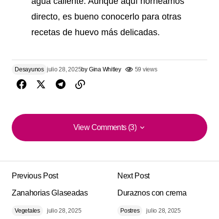
agua caliente. Aunque aquí horneamos
directo, es bueno conocerlo para otras
recetas de huevo más delicadas.
Desayunos
julio 28, 2025
by
Gina Whitley
59 views
View Comments (3)
View Comments (3)
Muy práctico y sabroso. lo preparé ayer y quedó
espectacular. perfecta para el domingo.
Previous Post
Next Post
Patrick G.
Zanahorias Glaseadas
Duraznos con crema
agosto 18, 2025 at 6:00 pm
Vegetales
julio 28, 2025
Postres
julio 28, 2025