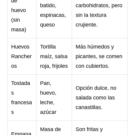
de
batido,
carbohidratos, pero
huevo
espinacas,
sin la textura
(sin
queso
crujiente.
masa)
Huevos
Tortilla
Más húmedos y
Rancher
maíz, salsa
picantes, se comen
os
roja, frijoles
con cubiertos.
Tostada
Pan,
Opción dulce, no
s
huevo,
salada como las
francesa
leche,
canastillas.
s
azúcar
Masa de
Son fritas y
Empana