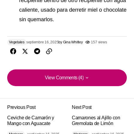
recipiente dentro de otro recipiente con agua
caliente, usado para derretir miel o chocolate
sin quemarlos.
Vegetales
septiembre 16, 2025
by
Gina Whitley
157 views
View Comments (4)
View Comments (4)
Sencilla y deliciosa esta de ‘Cazuela de Verduras
Asadas con Aderezo de Mostaza y Miel’. quedó muy
Previous Post
Next Post
rendidora y perfecta para compartir.
Ceviche de Camarón y
Camarones al Ajillo con
Mango con Aguacate
Gremolata de Limón
Abigail Vaca
agosto 16, 2025 at 12:46 am