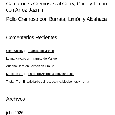
Responder
Camarones Cremosos al Curry, Coco y Limón
con Arroz Jazmín
Súper receta esta de ‘Cazuela de Verduras Asadas
Pollo Cremoso con Burrata, Limón y Albahaca
con Aderezo de Mostaza y Miel’. lo preparé ayer y
quedó espectacular. con pimienta recién molida
Comentarios Recientes
quedó aún mejor.
Hedy Gute
Gina Whitley
en
Tiramisú de Mango
septiembre 7, 2025 at 9:25 am
Luima Navarro
en
Tiramisú de Mango
Responder
Ariadna Daza
en
Salmón on Croute
Mercedes R.
en
Pastel de Almendra con Arandano
Tristan T.
en
Ensalada de quinoa, pepino, blueberries y menta
Tu dirección de correo electrónico no será
Alternative:
publicada.
Los campos obligatorios están
Archivos
marcados con
*
julio 2026
Comment
*