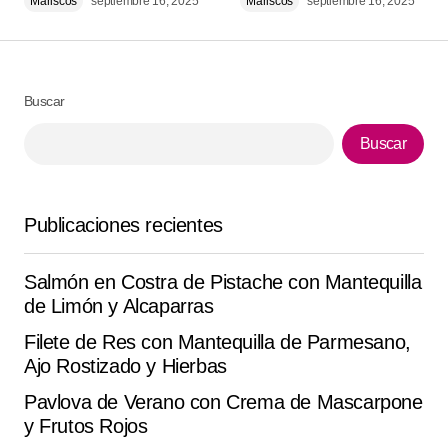
Mariscos
septiembre 16, 2025
Mariscos
septiembre 16, 2025
Responder
Se ve increíble esta de ‘Cazuela de Verduras Asadas
Buscar
con Aderezo de Mostaza y Miel’. quedó muy
Buscar
rendidora y perfecta para compartir. sigan
compartiendo más así .
Laís C.
Publicaciones recientes
agosto 30, 2025 at 3:36 am
Responder
Salmón en Costra de Pistache con Mantequilla
de Limón y Alcaparras
Qué buena idea . quedó muy rendidora y perfecta
Filete de Res con Mantequilla de Parmesano,
para compartir.
Ajo Rostizado y Hierbas
Marisol E.
Pavlova de Verano con Crema de Mascarpone
agosto 31, 2025 at 9:38 am
y Frutos Rojos