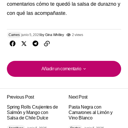
comentarios cómo te quedó la salsa de durazno y
con qué las acompañaste.
Carnes
junio 5, 2026
by
Gina Whitley
2 views
Añadir un comentario
Añadir un comentario
Previous Post
Next Post
Tu dirección de correo electrónico no será
Alternative:
Spring Rolls Crujientes de
publicada.
Los campos obligatorios están
Pasta Negra con
Salmón y Mango con
Camarones al Limón y
marcados con
*
Salsa de Chile Dulce
Vino Blanco