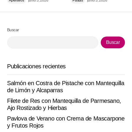
Aperitivos
junio 5, 2026
Pastas
junio 5, 2026
Comment
*
Buscar
Your Name
*
Buscar
Your E-mail
*
Publicaciones recientes
Guarda mi nombre, correo electrónico y web en este
navegador para la próxima vez que comente.
Salmón en Costra de Pistache con Mantequilla
de Limón y Alcaparras
Submit Comment
Filete de Res con Mantequilla de Parmesano,
Ajo Rostizado y Hierbas
Pavlova de Verano con Crema de Mascarpone
y Frutos Rojos