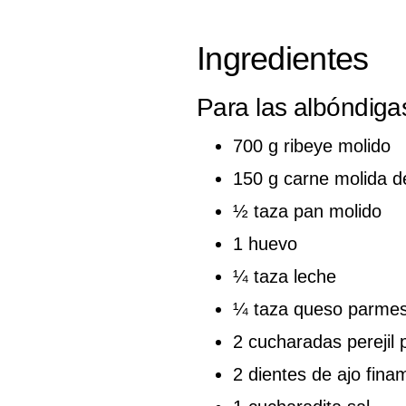
Ingredientes
Para las albóndiga
700 g ribeye molido
150 g carne molida d
½ taza pan molido
1 huevo
¼ taza leche
¼ taza queso parmes
2 cucharadas perejil 
2 dientes de ajo fina