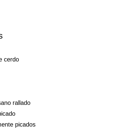
s
e cerdo
ano rallado
picado
mente picados