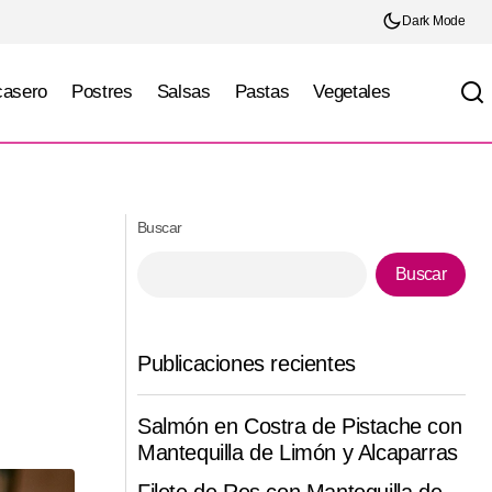
Dark Mode
casero
Postres
Salsas
Pastas
Vegetales
Ravioles Crujientes de Queso con Salsa
piñones
Cremosa de Pimiento Rostizado
Buscar
Buscar
Publicaciones recientes
Salmón en Costra de Pistache con
Mantequilla de Limón y Alcaparras