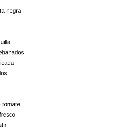
ta negra
illa
rebanados
picada
dos
e tomate
 fresco
tir