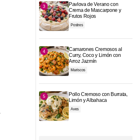
Pavlova de Verano con
Crema de Mascarpone y
Frutos Rojos
Postres
Camarones Cremosos al
Curry, Coco y Limón con
Arroz Jazmín
Mariscos
Pollo Cremoso con Burrata,
Limón y Albahaca
Aves
a