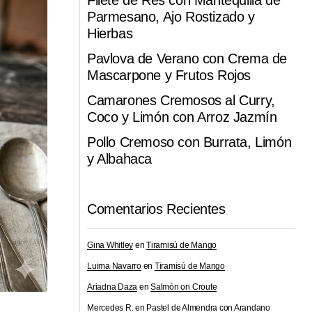
Filete de Res con Mantequilla de
Parmesano, Ajo Rostizado y
Hierbas
Pavlova de Verano con Crema de
Mascarpone y Frutos Rojos
Camarones Cremosos al Curry,
Coco y Limón con Arroz Jazmín
Pollo Cremoso con Burrata, Limón
y Albahaca
Comentarios Recientes
Gina Whitley
en
Tiramisú de Mango
Luima Navarro
en
Tiramisú de Mango
Ariadna Daza
en
Salmón on Croute
Mercedes R.
en
Pastel de Almendra con Arandano