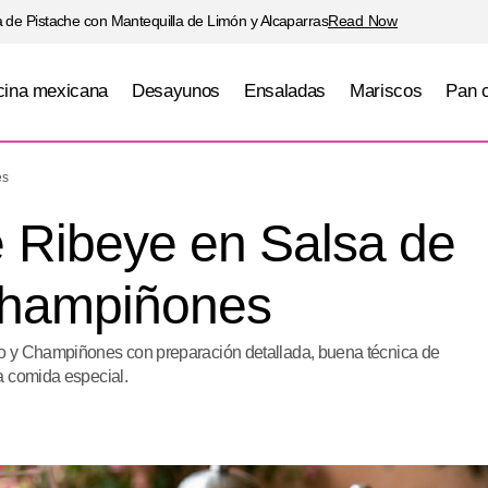
 de Pistache con Mantequilla de Limón y Alcaparras
Read Now
ina mexicana
Desayunos
Ensaladas
Mariscos
Pan 
lbóndigas de Ribeye en Salsa de Vino Tinto y Cham
es
 Ribeye en Salsa de
 Champiñones
o y Champiñones con preparación detallada, buena técnica de
a comida especial.