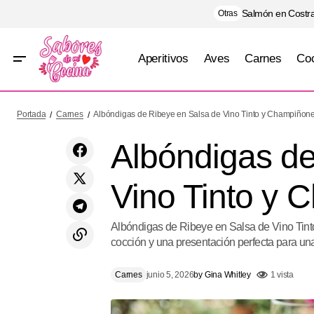
Salmón en Costra
Otras
Aperitivos
Aves
Carnes
Coc
Pollo al Limón con Risotto Cremoso de
A
Carnes
Portada
Carnes
Albóndigas de Ribeye en Salsa de Vino Tinto y Champiñon
Elote Asado y Parmesano
Albóndigas de
Vino Tinto y
Albóndigas de Ribeye en Salsa de Vino Tint
cocción y una presentación perfecta para un
Carnes
junio 5, 2026
by
Gina Whitley
1 vista