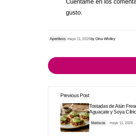
Cuéntame en los comentar
gusto.
Aperitivos
mayo 11, 2026
by
Gina Whitley
Previous Post
Tu dirección de correo electrónico n
Alternative:
Tostadas de Atún Fres
Aguacate y Soya Cítri
Comment
*
Mariscos
mayo 11, 2026