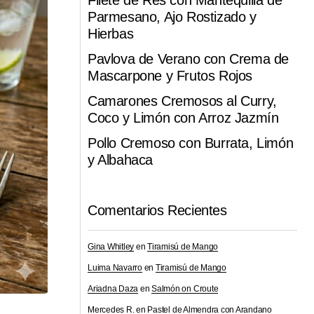
Filete de Res con Mantequilla de
Parmesano, Ajo Rostizado y
Hierbas
Pavlova de Verano con Crema de
Mascarpone y Frutos Rojos
Camarones Cremosos al Curry,
Coco y Limón con Arroz Jazmín
Pollo Cremoso con Burrata, Limón
y Albahaca
Comentarios Recientes
Gina Whitley
en
Tiramisú de Mango
Luima Navarro
en
Tiramisú de Mango
Ariadna Daza
en
Salmón on Croute
Mercedes R.
en
Pastel de Almendra con Arandano