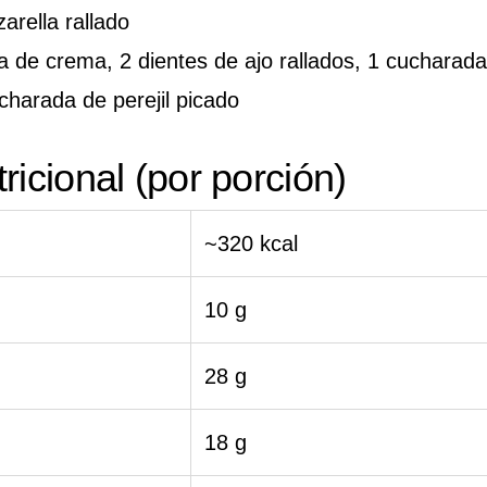
arella rallado
za de crema, 2 dientes de ajo rallados, 1 cucharada
charada de perejil picado
ricional (por porción)
~320 kcal
10 g
28 g
18 g