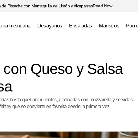
 de Pistache con Mantequilla de Limón y Alcaparras
Read Now
ina mexicana
Desayunos
Ensaladas
Mariscos
Pan 
Papas Smash con Queso y Salsa de Ajo Crem
ritivos
con Queso y Salsa
sa
as hasta quedar crujientes, gratinadas con mozzarella y servidas
tley que se convierte en favorita desde la primera vez.