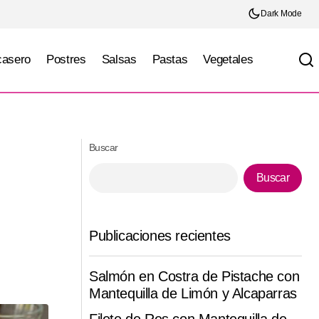
Dark Mode
casero
Postres
Salsas
Pastas
Vegetales
Cheesecake Frío de Limón con Base de
osa
Galleta Sin Horno
Buscar
Buscar
Publicaciones recientes
Salmón en Costra de Pistache con
Mantequilla de Limón y Alcaparras