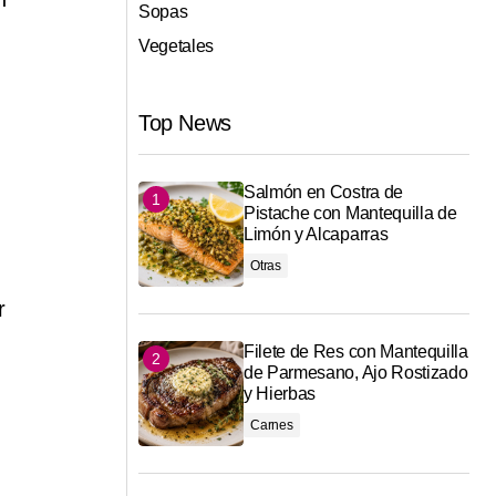
Sopas
Vegetales
Top News
Salmón en Costra de
Pistache con Mantequilla de
Limón y Alcaparras
Otras
r
Filete de Res con Mantequilla
de Parmesano, Ajo Rostizado
y Hierbas
Carnes