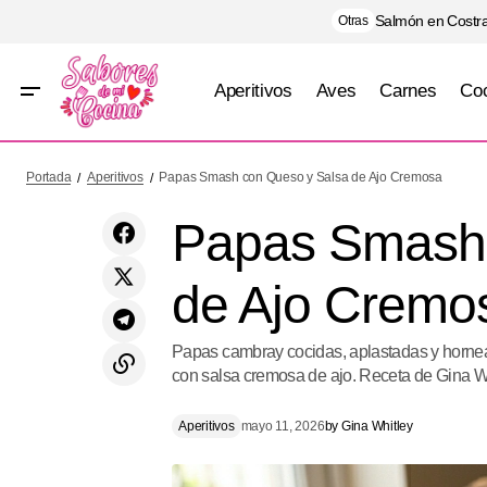
Salmón en Costra
Otras
Aperitivos
Aves
Carnes
Coc
Tostadas de Atún Fresco con Aguacate y
Ape
Portada
Aperitivos
Papas Smash con Queso y Salsa de Ajo Cremosa
Soya Cítrica
Papas Smash 
de Ajo Cremo
Papas cambray cocidas, aplastadas y hornead
con salsa cremosa de ajo. Receta de Gina Whi
Aperitivos
mayo 11, 2026
by
Gina Whitley