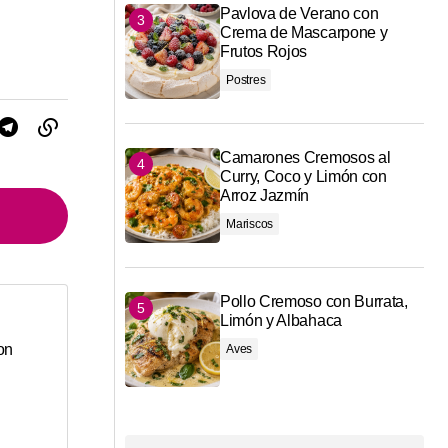
Pavlova de Verano con
Crema de Mascarpone y
Frutos Rojos
Postres
Camarones Cremosos al
Curry, Coco y Limón con
Arroz Jazmín
Mariscos
Pollo Cremoso con Burrata,
Limón y Albahaca
*
on
Aves