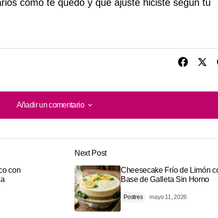
ios cómo te quedó y qué ajuste hiciste según tu
Añadir un comentario
Añadir un comentario
Next Post
o será publicada.
Los campos obligatorios están marcados con
co con
Cheesecake Frío de Limón c
ca
Base de Galleta Sin Horno
Postres
mayo 11, 2026