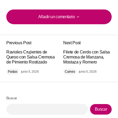
Añadir un comentario
Añadir un comentario
Previous Post
Next Post
Tu dirección de correo electrónico no será
Alternative:
Ravioles Crujientes de
publicada.
Los campos obligatorios están
Filete de Cerdo con Salsa
Queso con Salsa Cremosa
Cremosa de Manzana,
marcados con
*
de Pimiento Rostizado
Mostaza y Romero
Pastas
junio 5, 2026
Carnes
junio 5, 2026
Comment
*
Buscar
Your Name
*
Buscar