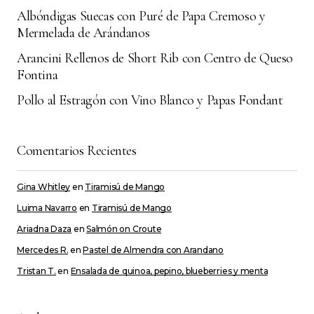
Albóndigas Suecas con Puré de Papa Cremoso y
Your E-mail
*
Mermelada de Arándanos
Arancini Rellenos de Short Rib con Centro de Queso
Guarda mi nombre, correo electrónico y web
Fontina
en este navegador para la próxima vez que
comente.
Pollo al Estragón con Vino Blanco y Papas Fondant
Submit Comment
Comentarios Recientes
Gina Whitley
en
Tiramisú de Mango
Luima Navarro
en
Tiramisú de Mango
Ariadna Daza
en
Salmón on Croute
Mercedes R.
en
Pastel de Almendra con Arandano
Tristan T.
en
Ensalada de quinoa, pepino, blueberries y menta