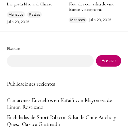
explicada. súper recomendable.
Langosta Mac and Cheese
Flounder con salsa de vino
blanco y alcaparras
Teodoro R.
Mariscos
Pastas
octubre 2, 2025 at 1:51 am
Mariscos
julio 28, 2025
julio 28, 2025
Responder
Buscar
Tu dirección de correo electrónico no será
Buscar
Alternative:
publicada.
Los campos obligatorios están
marcados con
*
Publicaciones recientes
Comment
*
Camarones Envueltos en Kataifi con Mayonesa de
Limón Rostizado
Enchiladas de Short Rib con Salsa de Chile Ancho y
Your Name
*
Queso Oaxaca Gratinado