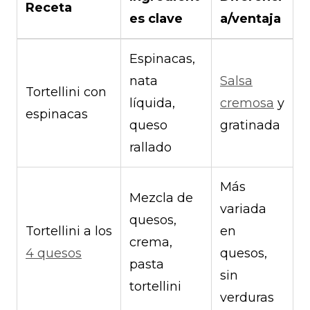
Receta
es clave
a/ventaja
Espinacas,
nata
Salsa
Tortellini con
líquida,
cremosa
y
espinacas
queso
gratinada
rallado
Más
Mezcla de
variada
quesos,
Tortellini a los
en
crema,
4 quesos
quesos,
pasta
sin
tortellini
verduras