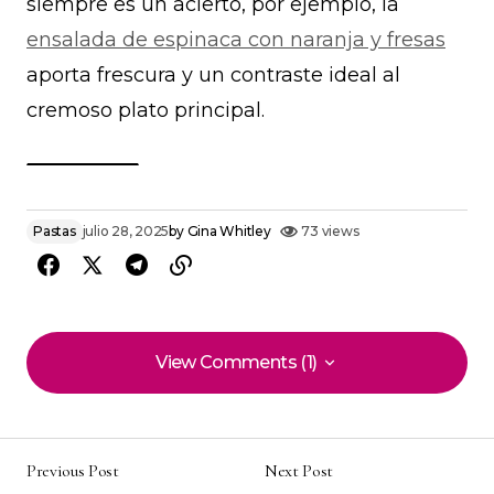
siempre es un acierto, por ejemplo, la
ensalada de espinaca con naranja y fresas
aporta frescura y un contraste ideal al
cremoso plato principal.
Pastas
julio 28, 2025
by
Gina Whitley
73 views
View Comments (1)
View Comments (1)
Textura y sabor impecables esta de ‘Tortellini
con espinacas’ . la receta está muy bien
Previous Post
Next Post