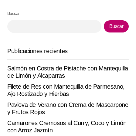
Buscar
Your Name
*
Buscar
Your E-mail
*
Publicaciones recientes
Guarda mi nombre, correo electrónico y web en este
navegador para la próxima vez que comente.
Salmón en Costra de Pistache con Mantequilla
de Limón y Alcaparras
Submit Comment
Filete de Res con Mantequilla de Parmesano,
Ajo Rostizado y Hierbas
Pavlova de Verano con Crema de Mascarpone
y Frutos Rojos
Camarones Cremosos al Curry, Coco y Limón
con Arroz Jazmín