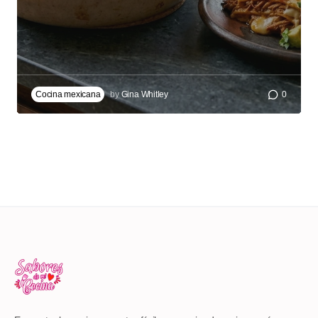
Cocina mexicana
by
Gina Whitley
0