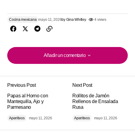
Cocina mexicana
mayo 11, 2026
by
Gina Whitley
4 views
Añadir un comentario
Añadir un comentario
Previous Post
Next Post
Tu dirección de correo electrónico no será
Alternative:
Papas al Horno con
publicada.
Los campos obligatorios están
Rollitos de Jamón
Mantequilla, Ajo y
Rellenos de Ensalada
marcados con
*
Parmesano
Rusa
Aperitivos
mayo 11, 2026
Aperitivos
mayo 11, 2026
Comment
*