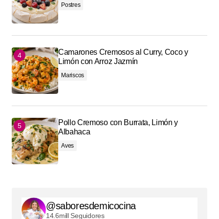
Postres
Camarones Cremosos al Curry, Coco y
Limón con Arroz Jazmín
Mariscos
Pollo Cremoso con Burrata, Limón y
Albahaca
Aves
@saboresdemicocina
14.6mill Seguidores