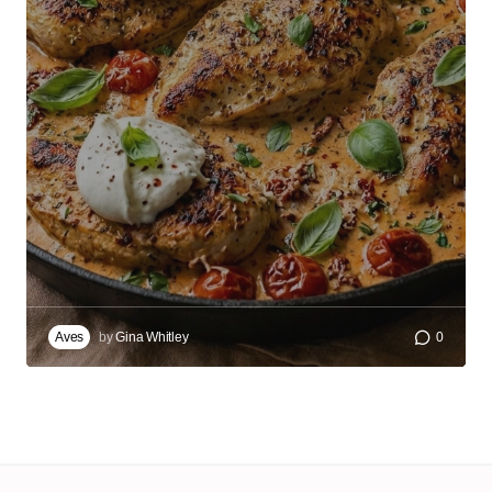
Aves
by
Gina Whitley
0