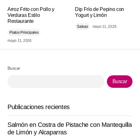
Tu dirección de correo electrónico no será
Alternative:
Arroz Frito con Pollo y
publicada.
Los campos obligatorios están
Dip Frío de Pepino con
Verduras Estilo
Yogurt y Limón
marcados con
*
Restaurante
Salsas
mayo 11, 2026
Platos Principales
Comment
*
mayo 11, 2026
Buscar
Your Name
*
Buscar
Your E-mail
*
Publicaciones recientes
Guarda mi nombre, correo electrónico y web en este
navegador para la próxima vez que comente.
Salmón en Costra de Pistache con Mantequilla
de Limón y Alcaparras
Submit Comment