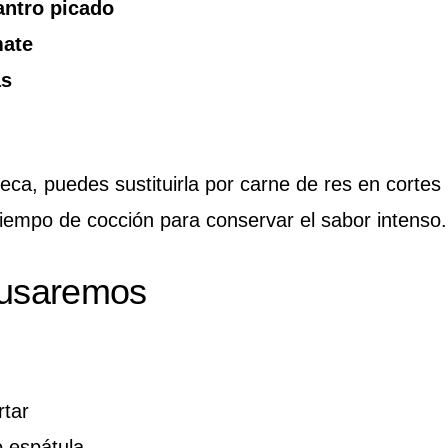
antro picado
mate
as
eca, puedes sustituirla por carne de res en cortes
 tiempo de cocción para conservar el sabor intenso.
 usaremos
rtar
 espátula