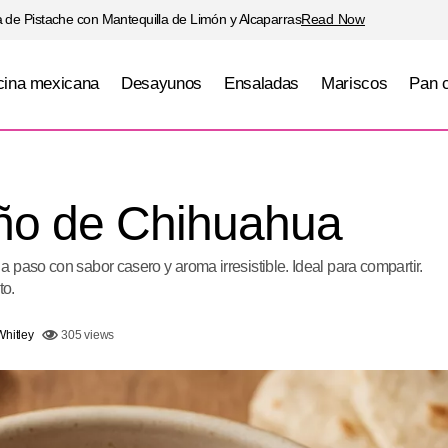
 de Pistache con Mantequilla de Limón y Alcaparras
Read Now
ina mexicana
Desayunos
Ensaladas
Mariscos
Pan 
Caldillo Norteño de Chihuahua
Carnes
Cocina mexicana
eño de Chihuahua
 paso con sabor casero y aroma irresistible. Ideal para compartir.
to.
Whitley
305 views