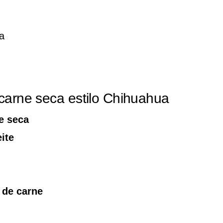
a
 carne seca estilo Chihuahua
e seca
ite
o de carne