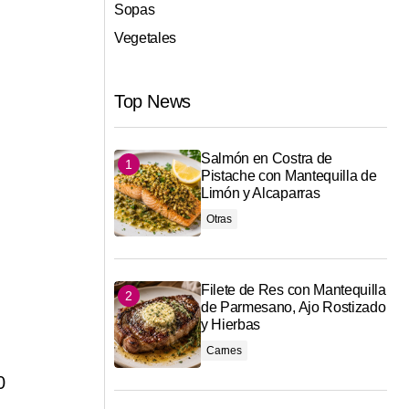
Sopas
Vegetales
Top News
Salmón en Costra de
Pistache con Mantequilla de
Limón y Alcaparras
Otras
Filete de Res con Mantequilla
de Parmesano, Ajo Rostizado
y Hierbas
Carnes
0