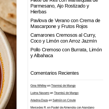
Filete de Res con Mantequilla de
Parmesano, Ajo Rostizado y
Hierbas
Pavlova de Verano con Crema de
Mascarpone y Frutos Rojos
Camarones Cremosos al Curry,
Coco y Limón con Arroz Jazmín
Pollo Cremoso con Burrata, Limón
y Albahaca
Comentarios Recientes
Gina Whitley
en
Tiramisú de Mango
Luima Navarro
en
Tiramisú de Mango
Ariadna Daza
en
Salmón on Croute
Mercedes R.
en
Pastel de Almendra con Arandano