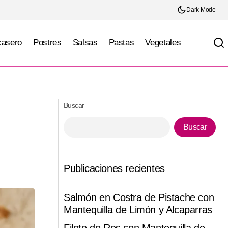
Dark Mode
casero
Postres
Salsas
Pastas
Vegetales
Torta de Tamal (Guajolota) Ciudad de
México
Buscar
Buscar
Publicaciones recientes
Salmón en Costra de Pistache con
Mantequilla de Limón y Alcaparras