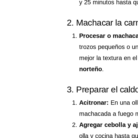
y 25 minutos hasta q
2. Machacar la car
Procesar o machaca
trozos pequeños o un
mejor la textura en el
norteño
.
3. Preparar el caldo
Acitronar:
En una oll
machacada a fuego m
Agregar cebolla y aj
olla y cocina hasta q