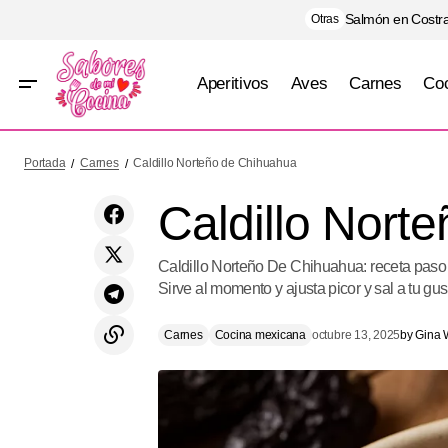
Salmón en Costra
Otras
Aperitivos
Aves
Carnes
Coc
Cochito Horneado (Chiapas)
Portada
Carnes
Caldillo Norteño de Chihuahua
Caldillo Nort
Caldillo Norteño De Chihuahua: receta paso a
Sirve al momento y ajusta picor y sal a tu gus
Carnes
Cocina mexicana
octubre 13, 2025
by
Gina 