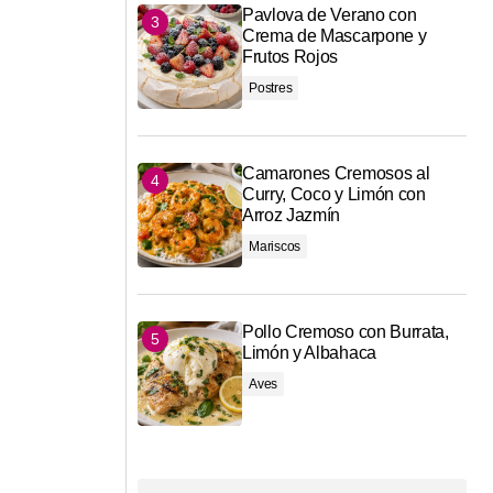
Pavlova de Verano con
Crema de Mascarpone y
Frutos Rojos
Postres
Camarones Cremosos al
Curry, Coco y Limón con
Arroz Jazmín
Mariscos
Pollo Cremoso con Burrata,
Limón y Albahaca
Aves