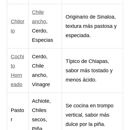
Chile
Originario de Sinaloa,
Chilor
ancho
,
textura más pastosa y
io
Cerdo,
especiada.
Especias
Cochi
Cerdo,
Típico de Chiapas,
to
Chile
sabor más tostado y
Horn
ancho,
menos ácido.
eado
Vinagre
Achiote,
Se cocina en trompo
Pasto
Chiles
vertical, sabor más
r
secos,
dulce por la piña.
Piña