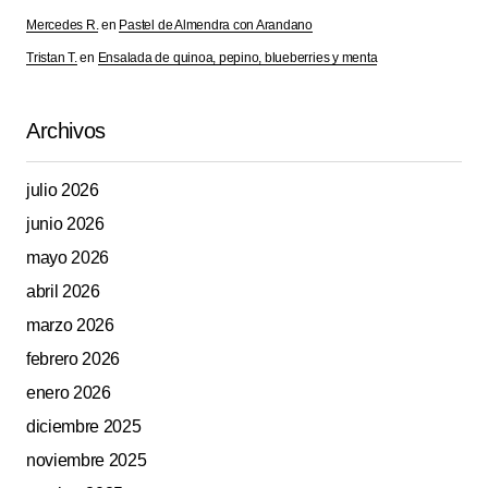
Your E-mail
*
Mercedes R.
en
Pastel de Almendra con Arandano
Tristan T.
en
Ensalada de quinoa, pepino, blueberries y menta
Guarda mi nombre, correo electrónico y web en este
navegador para la próxima vez que comente.
Archivos
Submit Comment
julio 2026
junio 2026
mayo 2026
abril 2026
marzo 2026
febrero 2026
enero 2026
diciembre 2025
noviembre 2025