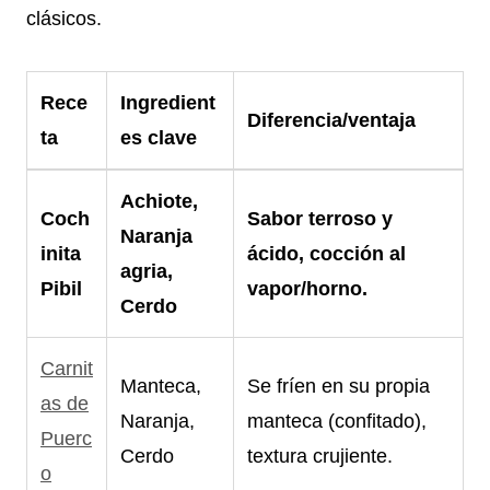
clásicos.
Rece
Ingredient
Diferencia/ventaja
ta
es clave
Achiote,
Coch
Sabor terroso y
Naranja
inita
ácido, cocción al
agria,
Pibil
vapor/horno.
Cerdo
Carnit
Manteca,
Se fríen en su propia
as de
Naranja,
manteca (confitado),
Puerc
Cerdo
textura crujiente.
o