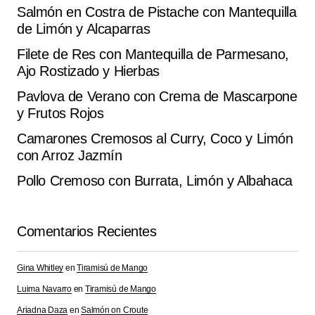
Aldonza Rojo
Salmón en Costra de Pistache con Mantequilla
agosto 23, 2025 at 7:48 am
de Limón y Alcaparras
Filete de Res con Mantequilla de Parmesano,
Responder
Ajo Rostizado y Hierbas
Pavlova de Verano con Crema de Mascarpone
y Frutos Rojos
Tu dirección de correo electrónico no será
Alternative:
Camarones Cremosos al Curry, Coco y Limón
publicada.
Los campos obligatorios están
con Arroz Jazmín
marcados con
*
Pollo Cremoso con Burrata, Limón y Albahaca
Comment
*
Comentarios Recientes
Gina Whitley
en
Tiramisú de Mango
Your Name
*
Luima Navarro
en
Tiramisú de Mango
Ariadna Daza
en
Salmón on Croute