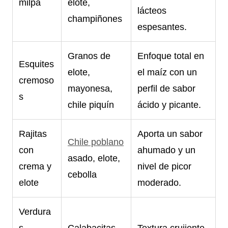
milpa
elote,
lácteos
champiñones
espesantes.
Granos de
Enfoque total en
Esquites
elote,
el maíz con un
cremoso
mayonesa,
perfil de sabor
s
chile piquín
ácido y picante.
Rajitas
Aporta un sabor
Chile poblano
con
ahumado y un
asado, elote,
crema y
nivel de picor
cebolla
elote
moderado.
Verdura
s
Calabacitas,
Textura crujiente