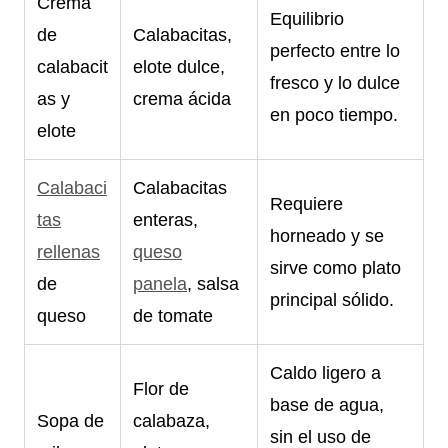
Crema
Equilibrio
de
Calabacitas,
perfecto entre lo
calabacit
elote dulce,
fresco y lo dulce
as y
crema ácida
en poco tiempo.
elote
Calabaci
Calabacitas
Requiere
tas
enteras,
horneado y se
rellenas
queso
sirve como plato
de
panela
, salsa
principal sólido.
queso
de tomate
Caldo ligero a
Flor de
base de agua,
Sopa de
calabaza,
sin el uso de