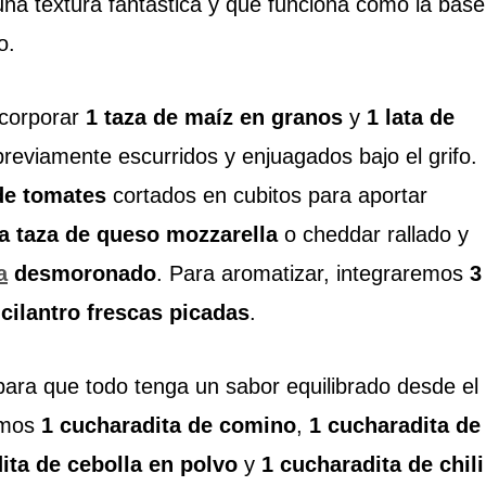
na textura fantástica y que funciona como la base
o.
ncorporar
1 taza de maíz en granos
y
1 lata de
previamente escurridos y enjuagados bajo el grifo.
de tomates
cortados en cubitos para aportar
a taza de queso mozzarella
o cheddar rallado y
a
desmoronado
. Para aromatizar, integraremos
3
cilantro frescas picadas
.
ara que todo tenga un sabor equilibrado desde el
emos
1 cucharadita de comino
,
1 cucharadita de
ita de cebolla en polvo
y
1 cucharadita de chili