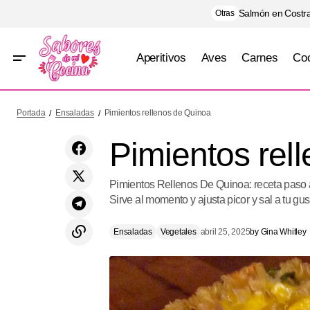
Salmón en Costra
Otras
Aperitivos
Aves
Carnes
Coc
Chiles rellenos de Camaron con Queso
Portada
Ensaladas
Pimientos rellenos de Quinoa
Pimientos rel
Pimientos Rellenos De Quinoa: receta paso 
Sirve al momento y ajusta picor y sal a tu gus
Ensaladas
Vegetales
abril 25, 2025
by
Gina Whitley