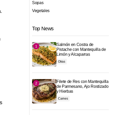
Sopas
.
Vegetales
Top News
n
Salmón en Costra de
Pistache con Mantequilla de
Limón y Alcaparras
Otras
Filete de Res con Mantequilla
de Parmesano, Ajo Rostizado
y Hierbas
Carnes
ás