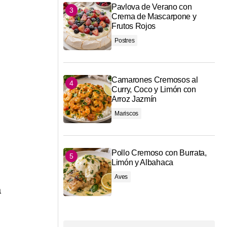
Pavlova de Verano con
Crema de Mascarpone y
Frutos Rojos
Postres
Camarones Cremosos al
Curry, Coco y Limón con
Arroz Jazmín
Mariscos
Pollo Cremoso con Burrata,
Limón y Albahaca
Aves
á