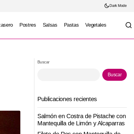
Dark Mode
casero
Postres
Salsas
Pastas
Vegetales
Raviolis de Pimiento Asado con queso de
cabra en Salsa Beurre Blanc
Buscar
Buscar
Publicaciones recientes
Salmón en Costra de Pistache con
Mantequilla de Limón y Alcaparras