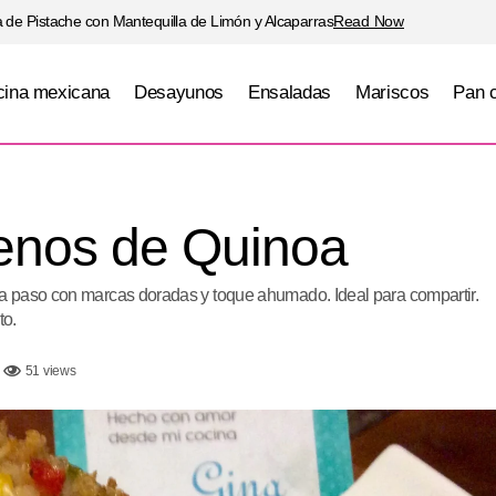
 de Pistache con Mantequilla de Limón y Alcaparras
Read Now
ina mexicana
Desayunos
Ensaladas
Mariscos
Pan 
Pimientos rellenos de Quinoa
Ensaladas
Vegetales
lenos de Quinoa
a paso con marcas doradas y toque ahumado. Ideal para compartir.
to.
51 views