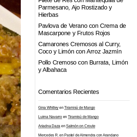
Filete de Res con Mantequilla de
Parmesano, Ajo Rostizado y
Hierbas
Pavlova de Verano con Crema de
Mascarpone y Frutos Rojos
Camarones Cremosos al Curry,
Coco y Limón con Arroz Jazmín
Pollo Cremoso con Burrata, Limón
y Albahaca
Comentarios Recientes
Gina Whitley
en
Tiramisú de Mango
Luima Navarro
en
Tiramisú de Mango
Ariadna Daza
en
Salmón on Croute
Mercedes R.
en
Pastel de Almendra con Arandano