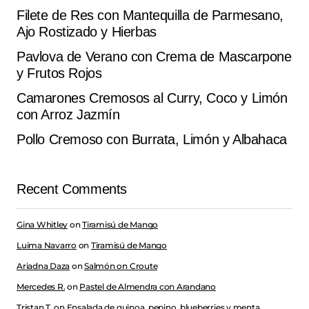
Filete de Res con Mantequilla de Parmesano,
Ajo Rostizado y Hierbas
Pavlova de Verano con Crema de Mascarpone
y Frutos Rojos
Camarones Cremosos al Curry, Coco y Limón
con Arroz Jazmín
Pollo Cremoso con Burrata, Limón y Albahaca
Recent Comments
Gina Whitley
on
Tiramisú de Mango
Luima Navarro
on
Tiramisú de Mango
Ariadna Daza
on
Salmón on Croute
Mercedes R.
on
Pastel de Almendra con Arandano
Tristan T.
on
Ensalada de quinoa, pepino, blueberries y menta