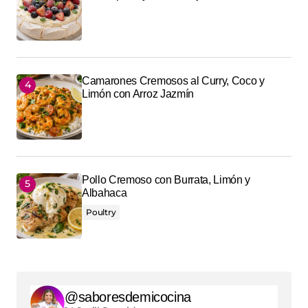
Camarones Cremosos al Curry, Coco y
Limón con Arroz Jazmín
Pollo Cremoso con Burrata, Limón y
Albahaca
Poultry
@saboresdemicocina