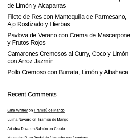
de Limón y Alcaparras
Your email address will not be published.
Alternative:
Required fields are marked
*
Filete de Res con Mantequilla de Parmesano,
Ajo Rostizado y Hierbas
Comment
*
Pavlova de Verano con Crema de Mascarpone
y Frutos Rojos
Camarones Cremosos al Curry, Coco y Limón
con Arroz Jazmín
Your Name
*
Pollo Cremoso con Burrata, Limón y Albahaca
Your E-mail
*
Recent Comments
Save my name, email, and website in this browser for
Gina Whitley
on
Tiramisú de Mango
the next time I comment.
Luima Navarro
on
Tiramisú de Mango
Ariadna Daza
on
Salmón on Croute
Submit Comment