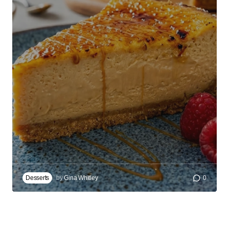
Desserts
by
Gina Whitley
0