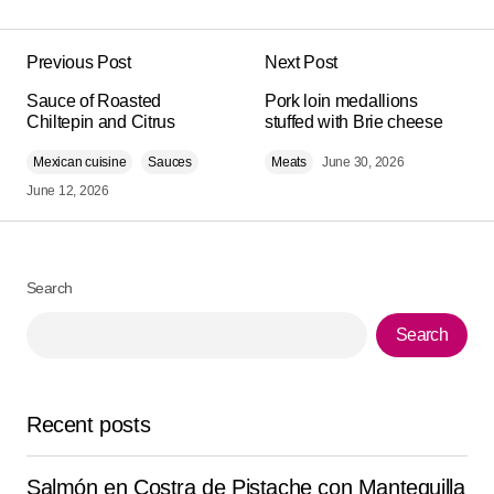
I would prepare it in some glasses ♥️
Previous Post
Next Post
Luima Navarro
July 3, 2026 at 10:29 am
Sauce of Roasted
Pork loin medallions
Chiltepin and Citrus
stuffed with Brie cheese
Reply
Mexican cuisine
Sauces
Meats
June 30, 2026
June 12, 2026
And they look beautiful like that! ♥️ Also, in
individual glasses they are enjoyed immensely and
each portion looks very pretty. Thank you for
Search
leaving me your comment 🥰
Gina Whitley
Search
July 28, 2026 at 11:33 am
Reply
Recent posts
Salmón en Costra de Pistache con Mantequilla