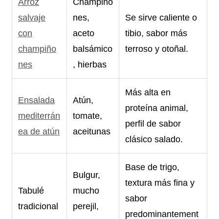
Arroz
Champiño
salvaje
nes,
Se sirve caliente o
con
aceto
tibio, sabor más
champiño
balsámico
terroso y otoñal.
nes
, hierbas
Más alta en
Ensalada
Atún,
proteína animal,
mediterrán
tomate,
perfil de sabor
ea de atún
aceitunas
clásico salado.
Base de trigo,
Bulgur,
textura más fina y
Tabulé
mucho
sabor
tradicional
perejil,
predominantement