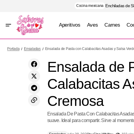
Enchiladas de S
Cocina mexicana
Aperitivos
Aves
Carnes
Coc
Ens
Chocolate Especiado
Ensaladas
Portada
Ensaladas
Ensalada de Pasta con Calabacitas Asadas y Salsa Ver
Ensalada de 
Calabacitas A
Cremosa
Ensalada De Pasta Con Calabacitas Asadas
suave. Ideal para compartir. Sirve al momento 