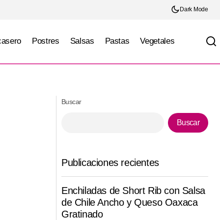
Dark Mode
casero
Postres
Salsas
Pastas
Vegetales
Ensalada de pasta con camarones,
rde Cremosa
aguacate
Buscar
Buscar
Publicaciones recientes
Enchiladas de Short Rib con Salsa
de Chile Ancho y Queso Oaxaca
Gratinado