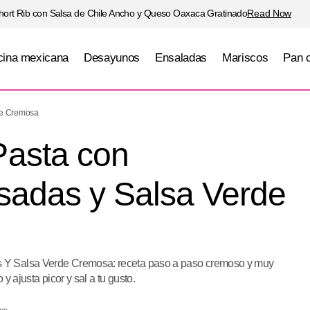
hort Rib con Salsa de Chile Ancho y Queso Oaxaca Gratinado
Read Now
ina mexicana
Desayunos
Ensaladas
Mariscos
Pan 
alada de Pasta con Calabacitas Asadas y Salsa Ve
de Cremosa
Pasta con
sadas y Salsa Verde
 Y Salsa Verde Cremosa: receta paso a paso cremoso y muy
y ajusta picor y sal a tu gusto.