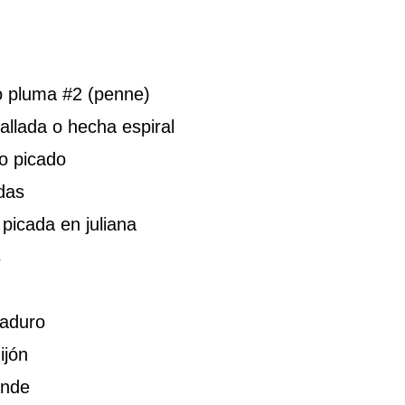
po pluma #2 (penne)
allada o hecha espiral
co picado
das
picada en juliana
s
aduro
ijón
ande