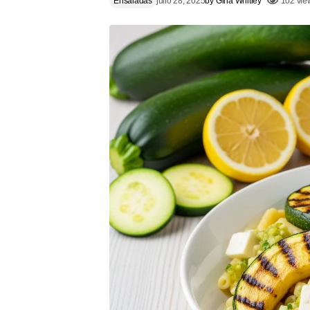
Ensaladas
julio 28, 2025
by
Gina Whitley
102 vie