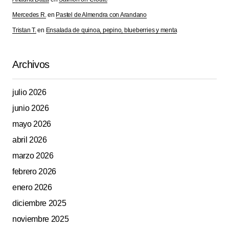
publicada.
Los campos obligatorios están
Mercedes R.
en
Pastel de Almendra con Arandano
marcados con
*
Tristan T.
en
Ensalada de quinoa, pepino, blueberries y menta
Comment
*
Archivos
julio 2026
junio 2026
Your Name
*
mayo 2026
abril 2026
Your E-mail
*
marzo 2026
Guarda mi nombre, correo electrónico y web en este
febrero 2026
navegador para la próxima vez que comente.
enero 2026
diciembre 2025
Submit Comment
noviembre 2025