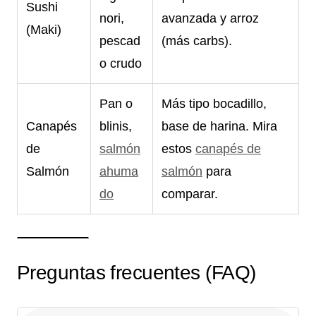
Sushi
nori,
avanzada y arroz
(Maki)
pescad
(más carbs).
o crudo
Pan o
Más tipo bocadillo,
Canapés
blinis,
base de harina. Mira
de
salmón
estos
canapés de
Salmón
ahuma
salmón
para
do
comparar.
Preguntas frecuentes (FAQ)