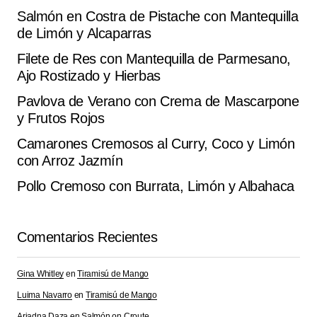
Salmón en Costra de Pistache con Mantequilla
de Limón y Alcaparras
La combinación de sabores me encantó .
Filete de Res con Mantequilla de Parmesano,
Melissa C.
agosto 27, 2025 at 6:43 pm
Ajo Rostizado y Hierbas
Pavlova de Verano con Crema de Mascarpone
Responder
y Frutos Rojos
Camarones Cremosos al Curry, Coco y Limón
Sencilla y deliciosa esta de ‘Rollitos de Lechuga con
con Arroz Jazmín
Atún Oriental’.
Pollo Cremoso con Burrata, Limón y Albahaca
Marisa T.
septiembre 27, 2025 at 2:54 pm
Comentarios Recientes
Responder
Gina Whitley
en
Tiramisú de Mango
Luima Navarro
en
Tiramisú de Mango
Tu dirección de correo electrónico no será
Alternative:
Ariadna Daza
en
Salmón on Croute