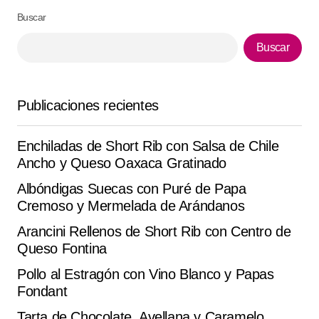
Buscar
Buscar
Your Name
*
Your E-mail
*
Publicaciones recientes
Guarda mi nombre, correo electrónico y web en este
Enchiladas de Short Rib con Salsa de Chile
navegador para la próxima vez que comente.
Ancho y Queso Oaxaca Gratinado
Albóndigas Suecas con Puré de Papa
Submit Comment
Cremoso y Mermelada de Arándanos
Arancini Rellenos de Short Rib con Centro de
Queso Fontina
Pollo al Estragón con Vino Blanco y Papas
Fondant
Tarta de Chocolate, Avellana y Caramelo