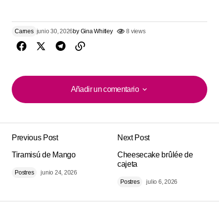
Carnes
junio 30, 2026
by
Gina Whitley
8 views
Añadir un comentario
Añadir un comentario
Previous Post
Next Post
Tu dirección de correo electrónico no será
Alternative:
Tiramisú de Mango
publicada.
Los campos obligatorios están
Cheesecake brûlée de
cajeta
marcados con
*
Postres
junio 24, 2026
Postres
julio 6, 2026
Comment
*