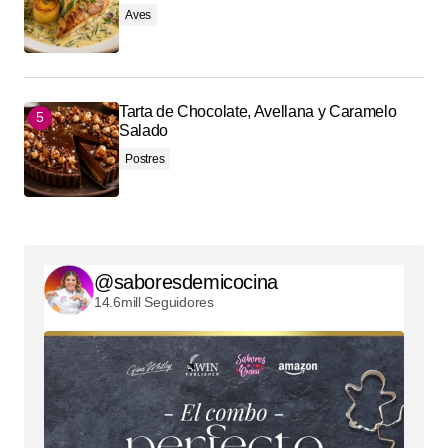
Aves
Tarta de Chocolate, Avellana y Caramelo
Salado
Postres
@saboresdemicocina
14.6mill Seguidores