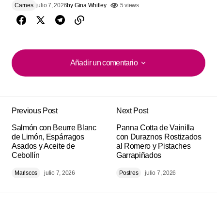
Carnes
julio 7, 2026
by
Gina Whitley
5 views
Añadir un comentario
Añadir un comentario
Previous Post
Next Post
Tu dirección de correo electrónico no será
Alternative:
Salmón con Beurre Blanc
publicada.
Los campos obligatorios están
Panna Cotta de Vainilla
de Limón, Espárragos
con Duraznos Rostizados
marcados con
*
Asados y Aceite de
al Romero y Pistaches
Cebollín
Garrapiñados
Comment
*
Mariscos
julio 7, 2026
Postres
julio 7, 2026