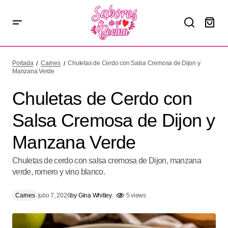
Chuletas de Cerdo con Salsa Cremosa de Dijon y
Manzana Verde
Portada
Carnes
Chuletas de Cerdo con Salsa Cremosa de Dijon y
Manzana Verde
Chuletas de Cerdo con
Salsa Cremosa de Dijon y
Manzana Verde
Chuletas de cerdo con salsa cremosa de Dijon, manzana
verde, romero y vino blanco.
Carnes
julio 7, 2026
by
Gina Whitley
5 views