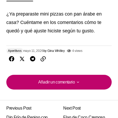
¿Ya preparaste mini pizzas con pan árabe en
casa? Cuéntame en los comentarios cómo te
quedó y qué ajuste hiciste según tu gusto.
Aperitivos
mayo 11, 2026
by
Gina Whitley
4 views
Añadir un comentario
Añadir un comentario
Previous Post
Next Post
Tu dirección de correo electrónico no será
Alternative:
Dip Frío de Pepino con
publicada.
Los campos obligatorios están
Flan de Coco Cremoso