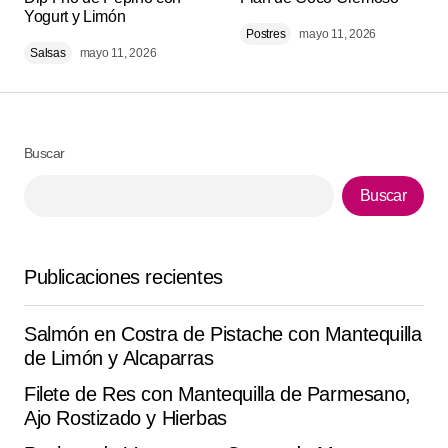
Yogurt y Limón
marcados con
*
Postres
mayo 11, 2026
Salsas
mayo 11, 2026
Comment
*
Buscar
Buscar
Your Name
*
Your E-mail
*
Publicaciones recientes
Guarda mi nombre, correo electrónico y web en este
Salmón en Costra de Pistache con Mantequilla
navegador para la próxima vez que comente.
de Limón y Alcaparras
Filete de Res con Mantequilla de Parmesano,
Submit Comment
Ajo Rostizado y Hierbas