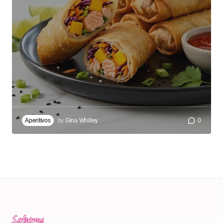
Aperitivos
by
Gina Whitley
0