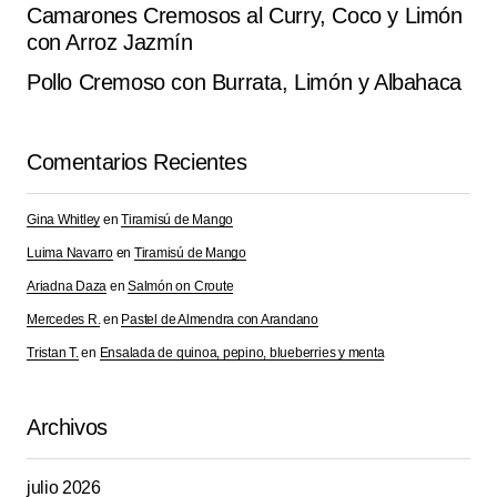
Camarones Cremosos al Curry, Coco y Limón
con Arroz Jazmín
Tu dirección de correo electrónico no será
Alternative:
publicada.
Los campos obligatorios están
Pollo Cremoso con Burrata, Limón y Albahaca
marcados con
*
Comentarios Recientes
Comment
*
Gina Whitley
en
Tiramisú de Mango
Luima Navarro
en
Tiramisú de Mango
Ariadna Daza
en
Salmón on Croute
Your Name
*
Mercedes R.
en
Pastel de Almendra con Arandano
Tristan T.
en
Ensalada de quinoa, pepino, blueberries y menta
Your E-mail
*
Archivos
Guarda mi nombre, correo electrónico y web en este
navegador para la próxima vez que comente.
julio 2026