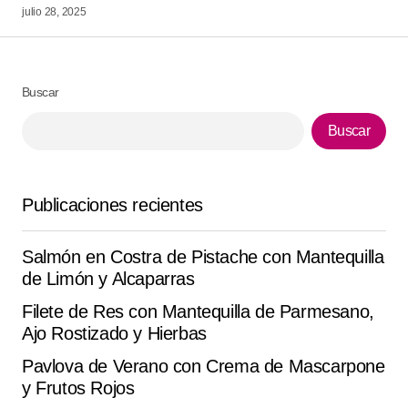
julio 28, 2025
Responder
Nos encantó el resultado esta de ‘Papas Bombay’.
Buscar
Barbara Simmons
septiembre 19, 2025 at 11:22 pm
Buscar
Responder
Publicaciones recientes
Lo probé hoy esta de ‘Papas Bombay’. lo preparé
ayer y quedó espectacular. se ganó un lugar en mi
Salmón en Costra de Pistache con Mantequilla
recetario.
de Limón y Alcaparras
Ashley A.
Filete de Res con Mantequilla de Parmesano,
septiembre 29, 2025 at 3:03 pm
Ajo Rostizado y Hierbas
Responder
Pavlova de Verano con Crema de Mascarpone
y Frutos Rojos