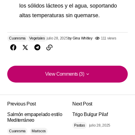
los sólidos lácteos y el agua, soportando
altas temperaturas sin quemarse.
Cuaresma
Vegetales
julio 28, 2025
by
Gina Whitley
111 views
View Comments (3)
View Comments (3)
Lo probé hoy esta de ‘Papas Bombay’ . lo preparé
ayer y quedó espectacular. con pan tostado quedó
Previous Post
Next Post
aún mejor .
Salmón empapelado estilo
Trigo Bulgur Pilaf
Mediterráneo
Zachary Carroll
Pastas
julio 28, 2025
septiembre 4, 2025 at 7:51 am
Cuaresma
Mariscos