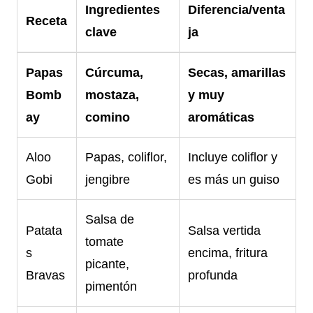
Ingredientes
Diferencia/venta
Receta
clave
ja
Papas
Cúrcuma,
Secas, amarillas
Bomb
mostaza,
y muy
ay
comino
aromáticas
Aloo
Papas, coliflor,
Incluye coliflor y
Gobi
jengibre
es más un guiso
Salsa de
Patata
Salsa vertida
tomate
s
encima, fritura
picante,
Bravas
profunda
pimentón