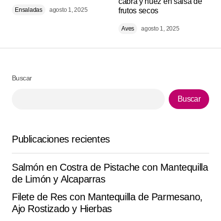
cabra y nuez en salsa de
Ensaladas
agosto 1, 2025
frutos secos
Responder
Aves
agosto 1, 2025
¡Qué delicia! esta de ‘Parfait de yogur griego con
compota de manzana verde y fresas al cardamomo’ .
la haré de nuevo el fin de semana. perfecta para el
Buscar
domingo.
Mirko T.
Buscar
agosto 13, 2025 at 5:15 pm
Responder
Publicaciones recientes
Se ve increíble . la hice con los ingredientes que tenía
Salmón en Costra de Pistache con Mantequilla
y funcionó perfecto. gracias por compartir.
de Limón y Alcaparras
Diego Maldonado
Filete de Res con Mantequilla de Parmesano,
septiembre 23, 2025 at 1:05 pm
Ajo Rostizado y Hierbas