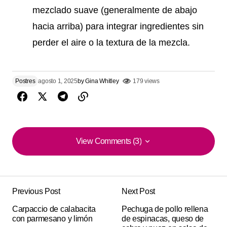
mezclado suave (generalmente de abajo
hacia arriba) para integrar ingredientes sin
perder el aire o la textura de la mezcla.
Postres
agosto 1, 2025
by
Gina Whitley
179 views
View Comments (3)
View Comments (3)
Me sorprendió el sabor. le agregué un toque de limón
y quedó de lujo. mil gracias por la receta.
Previous Post
Next Post
Michael Mathis
Carpaccio de calabacita
Pechuga de pollo rellena
agosto 12, 2025 at 5:46 pm
con parmesano y limón
de espinacas, queso de