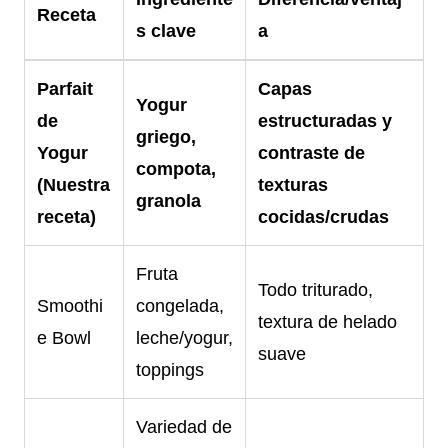
Receta
s clave
a
Parfait
Capas
Yogur
de
estructuradas y
griego,
Yogur
contraste de
compota,
(Nuestra
texturas
granola
receta)
cocidas/crudas
Fruta
Todo triturado,
Smoothi
congelada,
textura de helado
e Bowl
leche/yogur,
suave
toppings
Variedad de