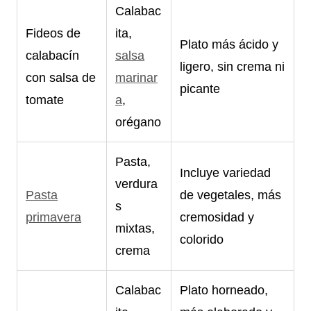
Calabac
Fideos de
ita,
Plato más ácido y
calabacín
salsa
ligero, sin crema ni
con salsa de
marinar
picante
tomate
a
,
orégano
Pasta,
Incluye variedad
verdura
Pasta
de vegetales, más
s
primavera
cremosidad y
mixtas,
colorido
crema
Calabac
Plato horneado,