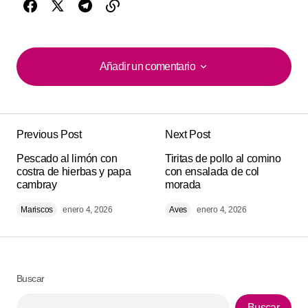
Añadir un comentario
Añadir un comentario
Previous Post
Next Post
Tu dirección de correo electrónico no será
Alternative:
Pescado al limón con
publicada.
Los campos obligatorios están
Tiritas de pollo al comino
costra de hierbas y papa
con ensalada de col
marcados con
*
cambray
morada
Mariscos
enero 4, 2026
Aves
enero 4, 2026
Comment
*
Buscar
Your Name
*
Buscar