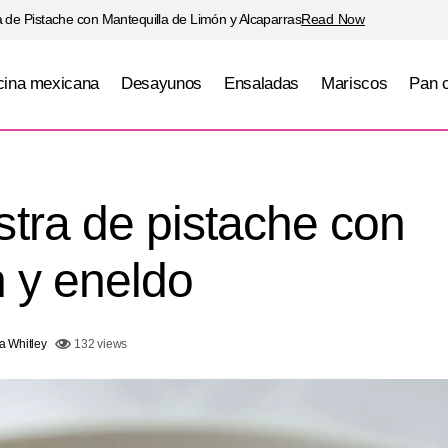
 de Pistache con Mantequilla de Limón y Alcaparras
Read Now
ina mexicana
Desayunos
Ensaladas
Mariscos
Pan 
Salmón en costra de pistache con salsa de li
 navideños
tra de pistache con
n y eneldo
a Whitley
132 views