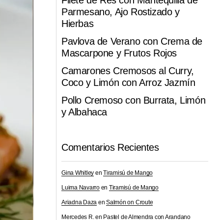
Filete de Res con Mantequilla de
Parmesano, Ajo Rostizado y
Hierbas
Pavlova de Verano con Crema de
Mascarpone y Frutos Rojos
Camarones Cremosos al Curry,
Coco y Limón con Arroz Jazmín
Pollo Cremoso con Burrata, Limón
y Albahaca
Comentarios Recientes
Gina Whitley
en
Tiramisú de Mango
Luima Navarro
en
Tiramisú de Mango
Ariadna Daza
en
Salmón on Croute
Mercedes R.
en
Pastel de Almendra con Arandano