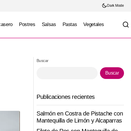
Dark Mode
casero
Postres
Salsas
Pastas
Vegetales
Ensalada de camote rostizado, granada y
món y eneldo
queso feta
Buscar
Buscar
Publicaciones recientes
Salmón en Costra de Pistache con
Mantequilla de Limón y Alcaparras