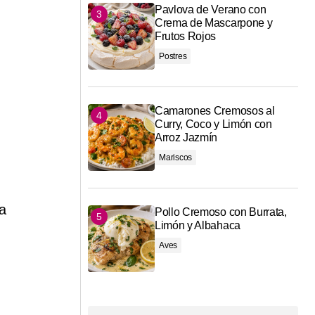
Pavlova de Verano con
Crema de Mascarpone y
Frutos Rojos
Postres
Camarones Cremosos al
Curry, Coco y Limón con
n
Arroz Jazmín
Mariscos
a
Pollo Cremoso con Burrata,
Limón y Albahaca
Aves