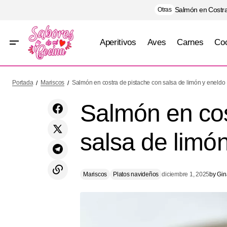
Salmón en Costra
Otras
Aperitivos
Aves
Carnes
Coc
Pasta cremosa de limón y pollo con
Mariscos
Platos
Portada
Mariscos
Salmón en costra de pistache con salsa de limón y eneldo
alcaparras
Salmón en cos
salsa de limó
Mariscos
Platos navideños
diciembre 1, 2025
by
Gin