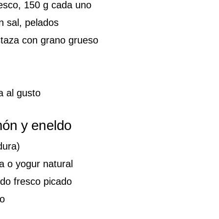
resco, 150 g cada uno
n sal, pelados
taza con grano grueso
a al gusto
imón y eneldo
dura)
a o yogur natural
do fresco picado
to