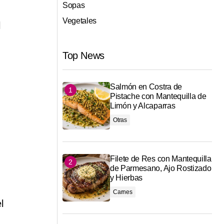
Sopas
Vegetales
l
Top News
Salmón en Costra de
Pistache con Mantequilla de
Limón y Alcaparras
Otras
Filete de Res con Mantequilla
de Parmesano, Ajo Rostizado
y Hierbas
Carnes
l