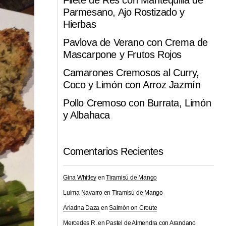
Filete de Res con Mantequilla de
Parmesano, Ajo Rostizado y
Hierbas
Pavlova de Verano con Crema de
Mascarpone y Frutos Rojos
Camarones Cremosos al Curry,
Coco y Limón con Arroz Jazmín
Pollo Cremoso con Burrata, Limón
y Albahaca
Comentarios Recientes
Gina Whitley
en
Tiramisú de Mango
Luima Navarro
en
Tiramisú de Mango
Ariadna Daza
en
Salmón on Croute
Mercedes R.
en
Pastel de Almendra con Arandano