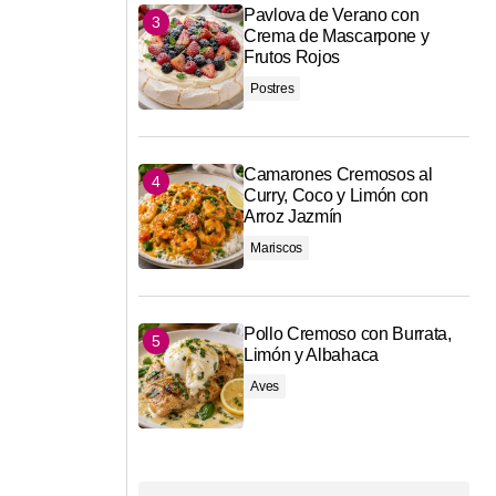
Pavlova de Verano con
Crema de Mascarpone y
Frutos Rojos
Postres
Camarones Cremosos al
Curry, Coco y Limón con
Arroz Jazmín
Mariscos
Pollo Cremoso con Burrata,
Limón y Albahaca
Aves