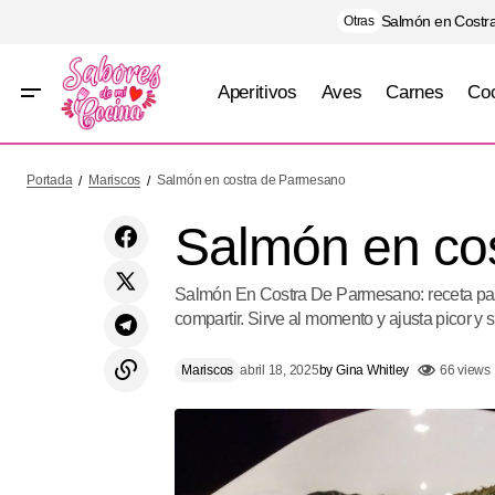
Salmón en Costra
Otras
Aperitivos
Aves
Carnes
Coc
Pizza
Portada
Mariscos
Salmón en costra de Parmesano
Salmón en co
Salmón En Costra De Parmesano: receta paso
compartir. Sirve al momento y ajusta picor y s
Mariscos
abril 18, 2025
by
Gina Whitley
66 views