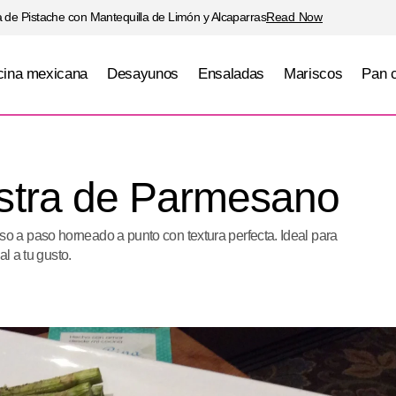
 de Pistache con Mantequilla de Limón y Alcaparras
Read Now
ina mexicana
Desayunos
Ensaladas
Mariscos
Pan 
Salmón en costra de Parmesano
Mariscos
stra de Parmesano
 a paso horneado a punto con textura perfecta. Ideal para
al a tu gusto.