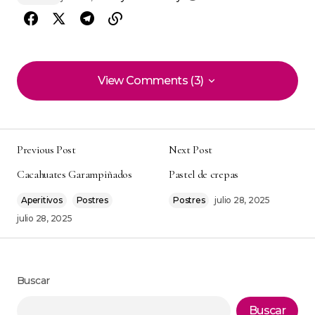
View Comments (3)
View Comments (3)
Quedó riquísimo en casa esta de
‘Sandwichon de Camarón y Salmón’ . me
Previous Post
Next Post
recordó una versión que probé en un viaje.
Cacahuates Garampiñados
Pastel de crepas
Laís Dias
Aperitivos
Postres
Postres
julio 28, 2025
agosto 18, 2025 at 11:48 am
julio 28, 2025
Responder
Quedó mejor de lo que esperaba . me ahorró
Buscar
tiempo y quedó delicioso.
Buscar