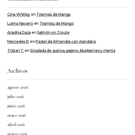
Comment
*
Gina Whitley
en
Tiramisú de Mango
Luima Navarro
en
Tiramisú de Mango
Ariadna Daza
en
Salmón on Croute
Mercedes R.
Your Name
en
Pastel de Almendra con Arandano
*
Tristan T.
en
Ensalada de quinoa, pepino, blueberries y menta
Your E-mail
*
Archivos
Guarda mi nombre, correo electrónico y web
en este navegador para la próxima vez que
agosto 2026
comente.
julio 2026
Submit Comment
junio 2026
mayo 2026
abril 2026
marzo 2026