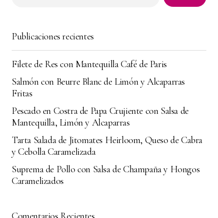
Jerónimo Bétancourt
agosto 22, 2025 at 4:11 pm
Publicaciones recientes
Responder
Filete de Res con Mantequilla Café de Paris
¡Qué delicia! . la llevé a una reunión y voló de
la mesa. gracias por compartir.
Salmón con Beurre Blanc de Limón y Alcaparras
Fritas
Daniel Mathis
septiembre 15, 2025 at 10:38 pm
Pescado en Costra de Papa Crujiente con Salsa de
Mantequilla, Limón y Alcaparras
Responder
Tarta Salada de Jitomates Heirloom, Queso de Cabra
y Cebolla Caramelizada
Suprema de Pollo con Salsa de Champaña y Hongos
Tu dirección de correo electrónico no será
Caramelizados
Alternative:
publicada.
Los campos obligatorios están
marcados con
*
Comentarios Recientes