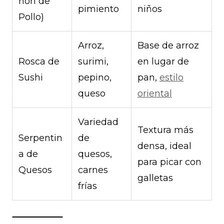
hon de
pimiento
niños
Pollo)
Arroz,
Base de arroz
Rosca de
surimi,
en lugar de
Sushi
pepino,
pan,
estilo
queso
oriental
Variedad
Textura más
Serpentin
de
densa, ideal
a de
quesos,
para picar con
Quesos
carnes
galletas
frías