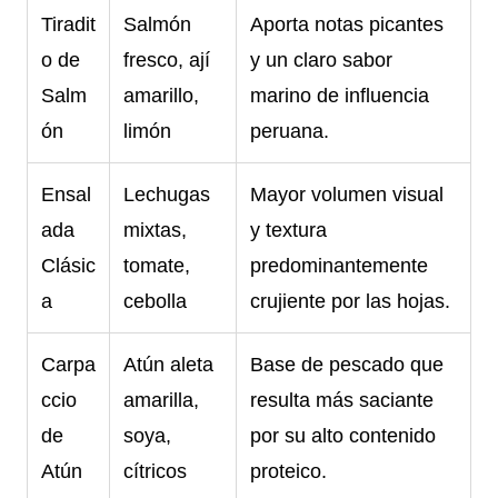
Tiradit
Salmón
Aporta notas picantes
o de
fresco, ají
y un claro sabor
Salm
amarillo,
marino de influencia
ón
limón
peruana.
Ensal
Lechugas
Mayor volumen visual
ada
mixtas,
y textura
Clásic
tomate,
predominantemente
a
cebolla
crujiente por las hojas.
Carpa
Atún aleta
Base de pescado que
ccio
amarilla,
resulta más saciante
de
soya,
por su alto contenido
Atún
cítricos
proteico.