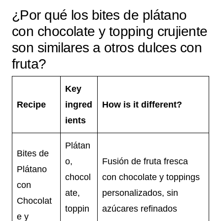
¿Por qué los bites de plátano
con chocolate y topping crujiente
son similares a otros dulces con
fruta?
Key
Recipe
ingred
How is it different?
ients
Plátan
Bites de
o,
Fusión de fruta fresca
Plátano
chocol
con chocolate y toppings
con
ate,
personalizados, sin
Chocolat
toppin
azúcares refinados
e y