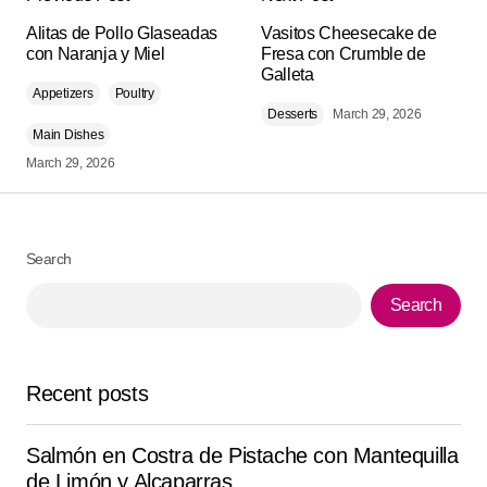
Your email address will not be published.
Alternative:
Alitas de Pollo Glaseadas
Required fields are marked
Vasitos Cheesecake de
*
con Naranja y Miel
Fresa con Crumble de
Galleta
Appetizers
Comment
Poultry
*
Desserts
March 29, 2026
Main Dishes
March 29, 2026
Your Name
*
Search
Your E-mail
*
Search
Save my name, email, and website in this browser for
the next time I comment.
Recent posts
Submit Comment
Salmón en Costra de Pistache con Mantequilla
de Limón y Alcaparras