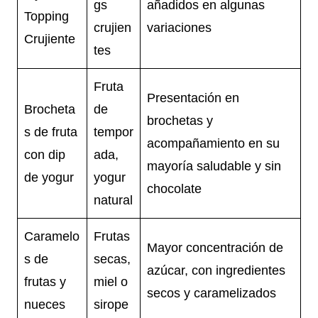
gs
añadidos en algunas
Topping
crujien
variaciones
Crujiente
tes
Fruta
Presentación en
Brocheta
de
brochetas y
s de fruta
tempor
acompañamiento en su
con dip
ada,
mayoría saludable y sin
de yogur
yogur
chocolate
natural
Caramelo
Frutas
Mayor concentración de
s de
secas,
azúcar, con ingredientes
frutas y
miel o
secos y caramelizados
nueces
sirope