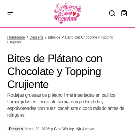
Bites de Plátano con Chocolate y Topping Crujiente
Homepage
Desserts
Bites de Plátano con Chocolate y Topping
Crujiente
Bites de Plátano con
Chocolate y Topping
Crujiente
Rodajas gruesas de plátano firme insertadas en palillos,
sumergidas en chocolate semiamargo derretido y
espolvoreadas con nuez, cacahuate o coco rallado antes de
refrigerar.
Desserts
March 29, 2026
by
Gina Whitley
4 views