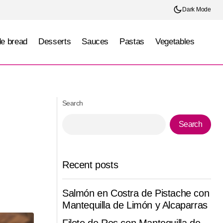
Dark Mode
e bread
Desserts
Sauces
Pastas
Vegetables
Shrimp and Mango Ceviche with Avocado
Search
Search
Recent posts
Salmón en Costra de Pistache con
Mantequilla de Limón y Alcaparras