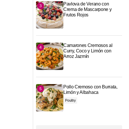
Pavlova de Verano con
Crema de Mascarpone y
Frutos Rojos
Camarones Cremosos al
Curry, Coco y Limón con
Arroz Jazmín
Pollo Cremoso con Burrata,
Limón y Albahaca
Poultry