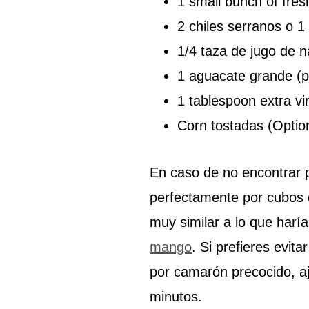
1 small bunch of fresh
2 chiles serranos o 1
1/4 taza de jugo de n
1 aguacate grande (p
1 tablespoon extra virg
Corn tostadas (Option
En caso de no encontrar pe
perfectamente por cubos d
muy similar a lo que har
mango
. Si prefieres evit
por camarón precocido, a
minutos.