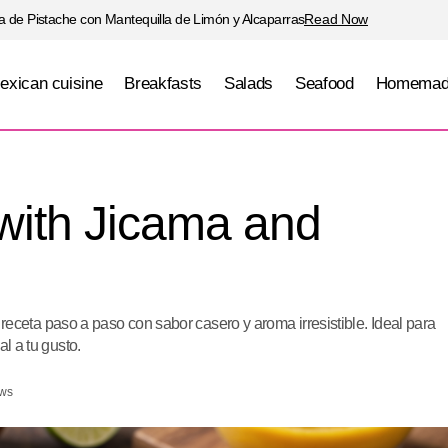
 de Pistache con Mantequilla de Limón y Alcaparras
Read Now
exican cuisine
Breakfasts
Salads
Seafood
Homemad
Fish Ceviche with Jicama and Mango
Seafood
with Jicama and
eta paso a paso con sabor casero y aroma irresistible. Ideal para
al a tu gusto.
ews