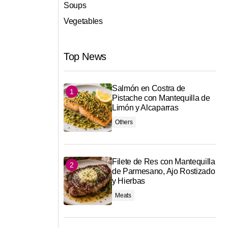
Soups
Vegetables
Top News
Salmón en Costra de
Pistache con Mantequilla de
Limón y Alcaparras
Others
Filete de Res con Mantequilla
de Parmesano, Ajo Rostizado
y Hierbas
Meats