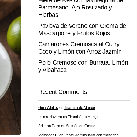
Filete de Res con Mantequilla de
Parmesano, Ajo Rostizado y
Hierbas
Pavlova de Verano con Crema de
Mascarpone y Frutos Rojos
Camarones Cremosos al Curry,
Coco y Limón con Arroz Jazmín
Pollo Cremoso con Burrata, Limón
y Albahaca
Recent Comments
Gina Whitley
on
Tiramisú de Mango
Luima Navarro
on
Tiramisú de Mango
Ariadna Daza
on
Salmón on Croute
Mercedes R.
on
Pastel de Almendra con Arandano