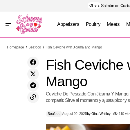
Salmón en Costra
Others
Appetizers
Poultry
Meats
M
Spinach Artichoke Dip
Homepage
Seafood
Fish Ceviche with Jicama and Mango
Fish Ceviche 
Mango
Ceviche De Pescado Con Jícama Y Mango: rec
compartir. Sirve al momento y ajusta picor y s
Seafood
August 20, 2025
by
Gina Whitley
110 vi