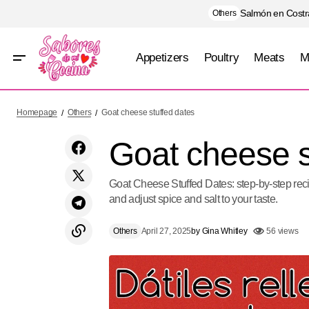
Salmón en Costra
Others
Appetizers
Poultry
Meats
M
Chicken Parmesan
Homepage
Others
Goat cheese stuffed dates
Goat cheese s
Goat Cheese Stuffed Dates: step-by-step rec
and adjust spice and salt to your taste.
Others
April 27, 2025
by
Gina Whitley
56 views