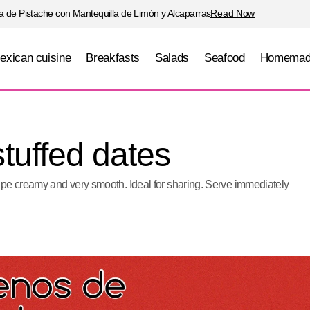
 de Pistache con Mantequilla de Limón y Alcaparras
Read Now
exican cuisine
Breakfasts
Salads
Seafood
Homemad
Goat cheese stuffed dates
Others
tuffed dates
ipe creamy and very smooth. Ideal for sharing. Serve immediately