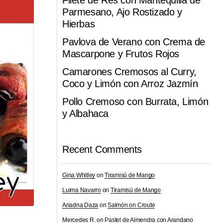
Filete de Res con Mantequilla de
Parmesano, Ajo Rostizado y
Hierbas
Pavlova de Verano con Crema de
Mascarpone y Frutos Rojos
Camarones Cremosos al Curry,
Coco y Limón con Arroz Jazmín
Pollo Cremoso con Burrata, Limón
y Albahaca
Recent Comments
Gina Whitley
on
Tiramisú de Mango
Luima Navarro
on
Tiramisú de Mango
Ariadna Daza
on
Salmón on Croute
Mercedes R.
on
Pastel de Almendra con Arandano