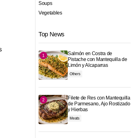
Soups
Vegetables
Top News
s
Salmón en Costra de
Pistache con Mantequilla de
Limón y Alcaparras
Others
Filete de Res con Mantequilla
de Parmesano, Ajo Rostizado
y Hierbas
Meats