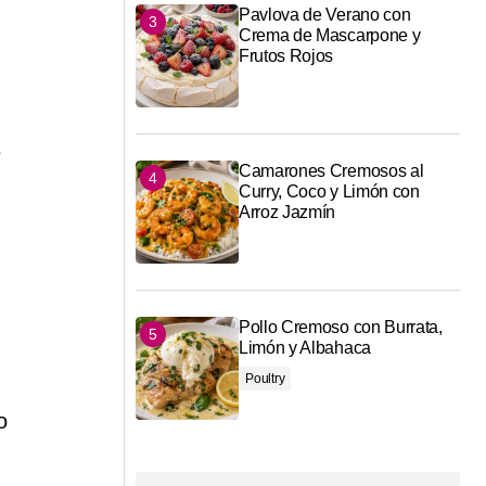
Pavlova de Verano con
Crema de Mascarpone y
Frutos Rojos
e
Camarones Cremosos al
Curry, Coco y Limón con
Arroz Jazmín
Pollo Cremoso con Burrata,
Limón y Albahaca
Poultry
o