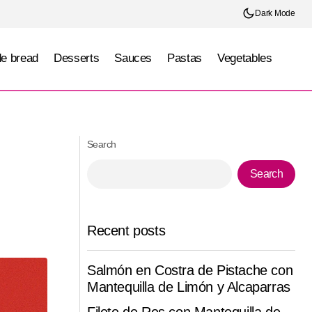
Dark Mode
e bread
Desserts
Sauces
Pastas
Vegetables
Cream cheese roll with walnut and chipotle
raspberry jam
Search
Search
Recent posts
Salmón en Costra de Pistache con
Mantequilla de Limón y Alcaparras