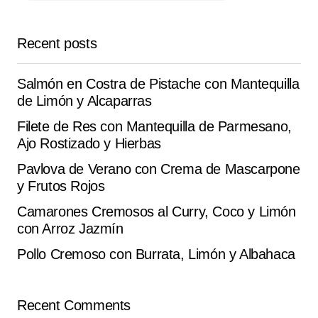
Reply
Recent posts
What a delight! . it turned out delicious, thanks for the
tips.
Salmón en Costra de Pistache con Mantequilla
Luke Johnson
de Limón y Alcaparras
October 4, 2025 at 3:52 pm
Filete de Res con Mantequilla de Parmesano,
Reply
Ajo Rostizado y Hierbas
Pavlova de Verano con Crema de Mascarpone
y Frutos Rojos
Camarones Cremosos al Curry, Coco y Limón
Your email address will not be published.
Alternative:
Required fields are marked
*
con Arroz Jazmín
Pollo Cremoso con Burrata, Limón y Albahaca
Comment
*
Recent Comments