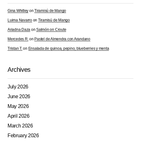
Gina Whitley
on
Tiramisú de Mango
Your Name
*
Luima Navarro
on
Tiramisú de Mango
Ariadna Daza
on
Salmón on Croute
Your E-mail
*
Mercedes R.
on
Pastel de Almendra con Arandano
Tristan T.
on
Ensalada de quinoa, pepino, blueberries y menta
Save my name, email, and website in this browser for
the next time I comment.
Archives
Submit Comment
July 2026
June 2026
May 2026
April 2026
March 2026
February 2026