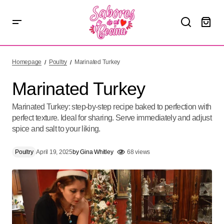
Marinated Turkey
Homepage
Poultry
Marinated Turkey
Marinated Turkey
Marinated Turkey: step-by-step recipe baked to perfection with
perfect texture. Ideal for sharing. Serve immediately and adjust
spice and salt to your liking.
Poultry
April 19, 2025
by
Gina Whitley
68 views