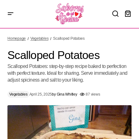
Scalloped Potatoes
Homepage
Vegetables
Scalloped Potatoes
Scalloped Potatoes
Scalloped Potatoes: step-by-step recipe baked to perfection
with perfect texture. Ideal for sharing. Serve immediately and
adjust spiciness and salt to your liking.
Vegetables
April 25, 2025
by
Gina Whitley
87 views