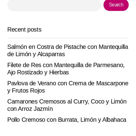
Search
Your E-mail
*
Recent posts
Save my name, email, and website in this browser for
the next time I comment.
Salmón en Costra de Pistache con Mantequilla
Submit Comment
de Limón y Alcaparras
Filete de Res con Mantequilla de Parmesano,
Ajo Rostizado y Hierbas
Pavlova de Verano con Crema de Mascarpone
y Frutos Rojos
Camarones Cremosos al Curry, Coco y Limón
con Arroz Jazmín
Pollo Cremoso con Burrata, Limón y Albahaca