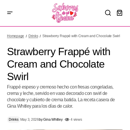
Strawberry Frappé with Cream and Chocolate Swirl
Homepage
Drinks
Strawberry Frappé with Cream and Chocolate Swirl
Strawberry Frappé with
Cream and Chocolate
Swirl
Frappé espeso y cremoso hecho con fresas congeladas,
crema y leche, servido en vaso decorado con swirl de
chocolate y cubierto de crema batida. La receta casera de
Gina Whitley para los días de calor.
Drinks
May 3, 2026
by
Gina Whitley
4 views