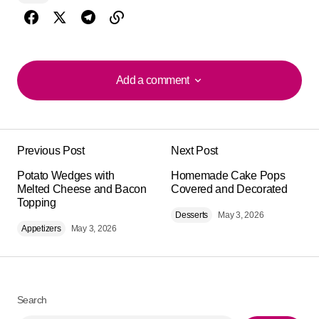
Add a comment
Add a comment
Previous Post
Next Post
Your email address will not be published.
Alternative:
Potato Wedges with
Required fields are marked
Homemade Cake Pops
*
Melted Cheese and Bacon
Covered and Decorated
Topping
Comment
*
Desserts
May 3, 2026
Appetizers
May 3, 2026
Search
Your Name
*