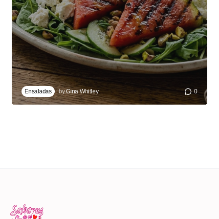
Ensaladas
by
Gina Whitley
0