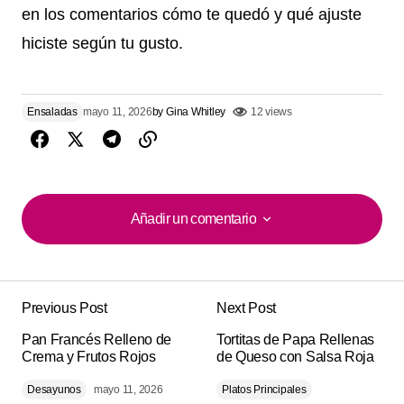
en los comentarios cómo te quedó y qué ajuste
hiciste según tu gusto.
Ensaladas
mayo 11, 2026
by
Gina Whitley
12 views
Añadir un comentario
Añadir un comentario
Previous Post
Next Post
Tu dirección de correo electrónico no será
Alternative:
Pan Francés Relleno de
publicada.
Los campos obligatorios están
Tortitas de Papa Rellenas
Crema y Frutos Rojos
de Queso con Salsa Roja
marcados con
*
Desayunos
mayo 11, 2026
Platos Principales