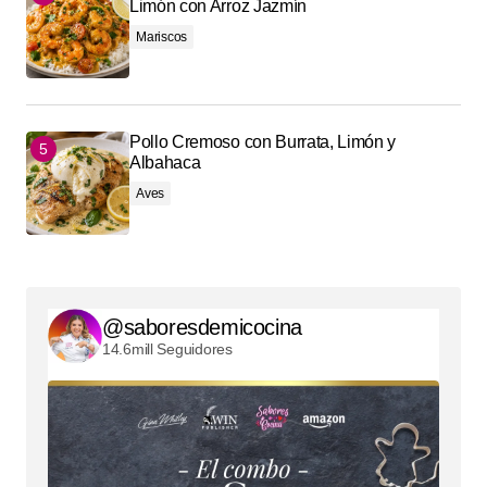
Limón con Arroz Jazmín
Mariscos
Pollo Cremoso con Burrata, Limón y
Albahaca
Aves
@saboresdemicocina
14.6mill Seguidores