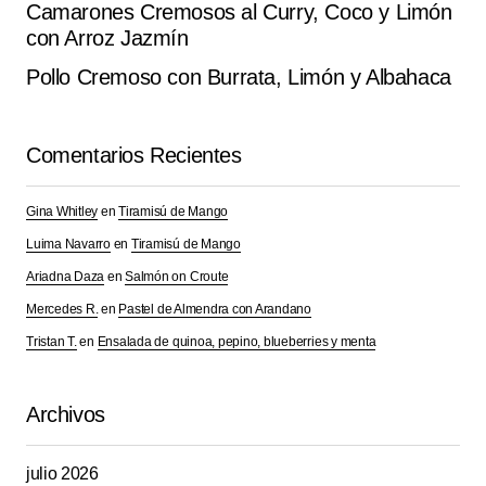
Camarones Cremosos al Curry, Coco y Limón
con Arroz Jazmín
Pollo Cremoso con Burrata, Limón y Albahaca
Comentarios Recientes
Gina Whitley
en
Tiramisú de Mango
Luima Navarro
en
Tiramisú de Mango
Ariadna Daza
en
Salmón on Croute
Mercedes R.
en
Pastel de Almendra con Arandano
Tristan T.
en
Ensalada de quinoa, pepino, blueberries y menta
Archivos
julio 2026