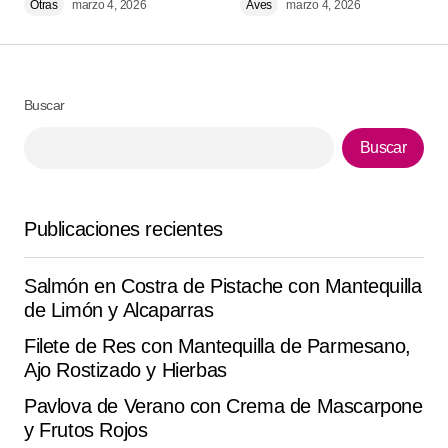
Otras
marzo 4, 2026
Aves
marzo 4, 2026
Comment
*
Buscar
Your Name
*
Buscar
Your E-mail
*
Publicaciones recientes
Guarda mi nombre, correo electrónico y web en este
navegador para la próxima vez que comente.
Salmón en Costra de Pistache con Mantequilla
de Limón y Alcaparras
Submit Comment
Filete de Res con Mantequilla de Parmesano,
Ajo Rostizado y Hierbas
Pavlova de Verano con Crema de Mascarpone
y Frutos Rojos