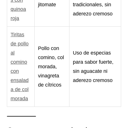
s con
jitomate
tradicionales, sin
quinoa
aderezo cremoso
roja
Tiritas
de pollo
Pollo con
al
Uso de especias
comino, col
comino
para sabor fuerte,
morada,
con
sin aguacate ni
vinagreta
ensalad
aderezo cremoso
de cítricos
a de col
morada