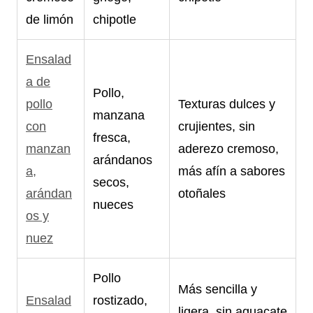
de limón
chipotle
Ensalad
a de
Pollo,
pollo
Texturas dulces y
manzana
con
crujientes, sin
fresca,
manzan
aderezo cremoso,
arándanos
a,
más afín a sabores
secos,
arándan
otoñales
nueces
os y
nuez
Pollo
Más sencilla y
Ensalad
rostizado,
ligera, sin aguacate