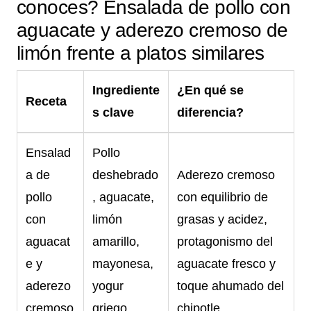
conoces? Ensalada de pollo con
aguacate y aderezo cremoso de
limón frente a platos similares
Ingrediente
¿En qué se
Receta
s clave
diferencia?
Ensalad
Pollo
a de
deshebrado
Aderezo cremoso
pollo
, aguacate,
con equilibrio de
con
limón
grasas y acidez,
aguacat
amarillo,
protagonismo del
e y
mayonesa,
aguacate fresco y
aderezo
yogur
toque ahumado del
cremoso
griego,
chipotle