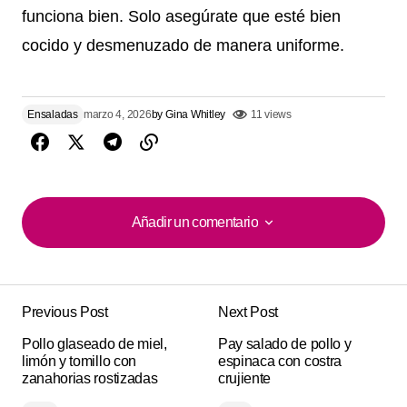
funciona bien. Solo asegúrate que esté bien
cocido y desmenuzado de manera uniforme.
Ensaladas
marzo 4, 2026
by
Gina Whitley
11 views
Añadir un comentario
Añadir un comentario
Previous Post
Next Post
Tu dirección de correo electrónico no será
Alternative:
Pollo glaseado de miel,
publicada.
Los campos obligatorios están
Pay salado de pollo y
limón y tomillo con
espinaca con costra
marcados con
*
zanahorias rostizadas
crujiente