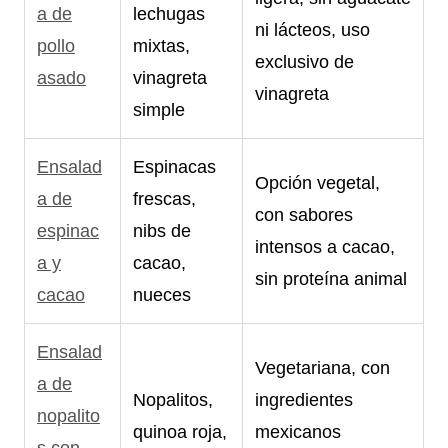
a de
lechugas
ni lácteos, uso
pollo
mixtas,
exclusivo de
asado
vinagreta
vinagreta
simple
Ensalad
Espinacas
Opción vegetal,
a de
frescas,
con sabores
espinac
nibs de
intensos a cacao,
a y
cacao,
sin proteína animal
cacao
nueces
Ensalad
Vegetariana, con
a de
Nopalitos,
ingredientes
nopalito
quinoa roja,
mexicanos