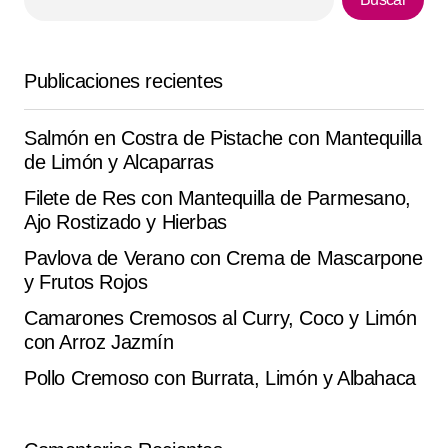
agosto 3, 2025 at 1:53 pm
Responder
Publicaciones recientes
Nos encantó el resultado esta de ‘Ensalada de
Salmón en Costra de Pistache con Mantequilla
Garbanzos y Pepino’.
de Limón y Alcaparras
Pelayo Pellicer
agosto 8, 2025 at 8:36 pm
Filete de Res con Mantequilla de Parmesano,
Ajo Rostizado y Hierbas
Responder
Pavlova de Verano con Crema de Mascarpone
y Frutos Rojos
Camarones Cremosos al Curry, Coco y Limón
con Arroz Jazmín
Tu dirección de correo electrónico no será
Alternative:
publicada.
Los campos obligatorios están
Pollo Cremoso con Burrata, Limón y Albahaca
marcados con
*
Comment
*