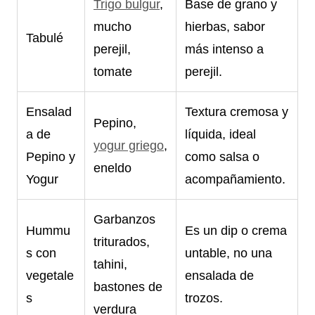
Trigo bulgur
,
Base de grano y
mucho
hierbas, sabor
Tabulé
perejil,
más intenso a
tomate
perejil.
Ensalad
Textura cremosa y
Pepino,
a de
líquida, ideal
yogur griego
,
Pepino y
como salsa o
eneldo
Yogur
acompañamiento.
Garbanzos
Hummu
Es un dip o crema
triturados,
s con
untable, no una
tahini,
vegetale
ensalada de
bastones de
s
trozos.
verdura