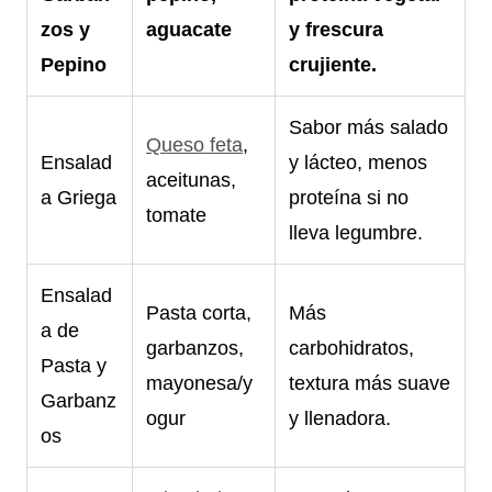
zos y
aguacate
y frescura
Pepino
crujiente.
Sabor más salado
Queso feta
,
Ensalad
y lácteo, menos
aceitunas,
a Griega
proteína si no
tomate
lleva legumbre.
Ensalad
Pasta corta,
Más
a de
garbanzos,
carbohidratos,
Pasta y
mayonesa/y
textura más suave
Garbanz
ogur
y llenadora.
os