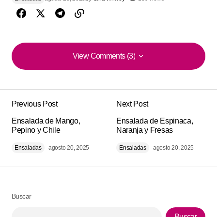
View Comments (3)
View Comments (3)
¡Qué delicia! esta de ‘Ensalada de Garbanzos y
Pepino’ . quedó muy rendidora y perfecta para
Previous Post
Next Post
compartir. nos encantó a todos.
Ensalada de Mango,
Ensalada de Espinaca,
Pepino y Chile
Naranja y Fresas
Pierluigi G.
agosto 3, 2025 at 2:50 am
Ensaladas
agosto 20, 2025
Ensaladas
agosto 20, 2025
Responder
Me sorprendió el sabor .
Buscar
Austin Hodges
Buscar