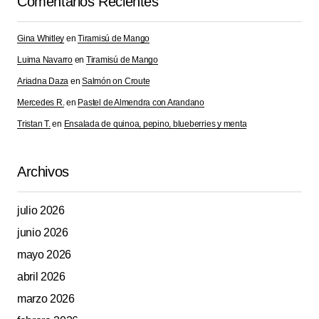
Comentarios Recientes
Gina Whitley
en
Tiramisú de Mango
Luima Navarro
en
Tiramisú de Mango
Ariadna Daza
Your Name
en
Salmón on Croute
*
Mercedes R.
en
Pastel de Almendra con Arandano
Tristan T.
en
Ensalada de quinoa, pepino, blueberries y menta
Your E-mail
*
Guarda mi nombre, correo electrónico y web en este
Archivos
navegador para la próxima vez que comente.
julio 2026
Submit Comment
junio 2026
mayo 2026
abril 2026
marzo 2026